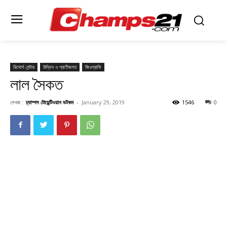
রিসোর্স সেন্টার
উদ্ভিদ ও প্রাণীজগত
জিওগ্রাফি
লাল সৈকত
লেখক :
চ্যাম্পস টোয়েন্টিওয়ান ডটকম
-
January 29, 2019
1546
0