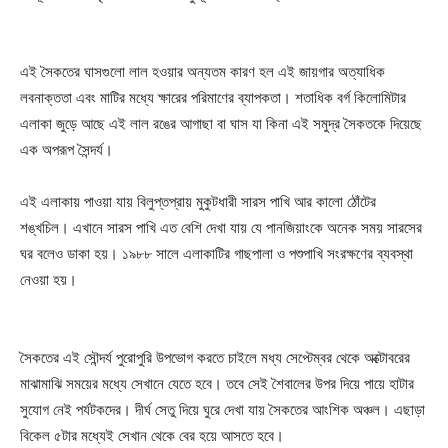
এই সৈকতের ঘাসগুলো লাল হওয়ার অন্যতম কারণ হল এই জায়গার অত্যাধিক
লবনাক্ততা এবং মাটির মধ্যে ক্ষারের পরিমাণের ব্যাপকতা। শতাধিক বর্গ কিলোমিটার
এলাকা জুড়ে আছে এই লাল রঙের আগাছা বা ঘাস যা কিনা এই সমুদ্র সৈকতকে দিয়েছে
এক অপরূপ সৈন্দর্য।
এই এলাকায় পাওয়া যায় বিলুপ্তপ্রায় মুকুটধারী সারস পাখি আর কালো ঠোঁটের
শঙ্খচিল। এখানে সারস পাখি এত বেশি দেখা যায় যে পানজিয়াংকে অনেক সময় সারসের
ঘর বলেও ডাকা হয়। ১৯৮৮ সালে এলাকাটির গাছপালা ও পশুপাখি সংরক্ষণের ব্যবস্থা
নেওয়া হয়।
সৈকতের এই সৌন্দর্য পুরোপুরি উপভোগ করতে চাইলে মধ্য সেপ্টেম্বর থেকে অক্টোবরের
মাঝামাঝি সময়ের মধ্যে সেখানে যেতে হবে। তবে সেই শৈবালের উপর দিয়ে পায়ে হাটার
সুযোগ নেই পর্যটকদের। দীর্ঘ সেতু দিয়ে ঘুরে দেখা যায় সৈকতের আংশিক অঞ্চল। এছাড়া
বিকেল ৫টার মধ্যেই সেখান থেকে বের হয়ে আসতে হবে।