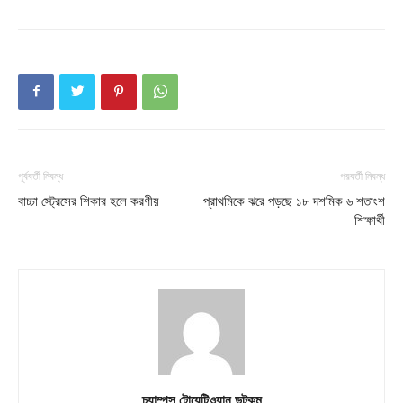
About
Contact us
Subscription Plans
My account
Download PhotoCard
পূর্ববর্তী নিবন্ধ
পরবর্তী নিবন্ধ
বাচ্চা স্ট্রেসের শিকার হলে করণীয়
প্রাথমিকে ঝরে পড়ছে ১৮ দশমিক ৬ শতাংশ
শিক্ষার্থী
চ্যাম্পস টোয়েন্টিওয়ান ডটকম