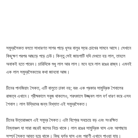
সমুদ্রসৈকত বলতে সাধারণত সাগর পাড়ে ধূসর বালুর স্তর চোখের সামনে আসে। সেখানে
কিছুক্ষণ পরপর আছড়ে পড়ে ঢেউ। কিন্তু সেই জায়গাটি যদি দেখতে হয় লাল, তাহলে
অবাকই হতে পারেন। চারিদিকে শুধু লাল আর লাল। মনে হবে লাল রঙের রাজ্য। এমনই
এক লাল সমুদ্রসৈকতের কথা জানবো আজ।
চীনের পানজিয়াং সৈকত, এটি বালুতে ঢাকা নয়; বরং এক প্রকার সামুদ্রিক শৈবালের
রাজত্ব এখানে। গ্রীষ্মকালে সবুজ থাকলেও, শরৎকালে উজ্জ্বল লাল বর্ণ ধারণ করে এসব
শৈবাল। লাল উদ্ভিদের জন্য বিখ্যাত এই সমুদ্রসৈকত।
চীনের উত্তরাঞ্চলে এই সমুদ্র সৈকত। এটা বিশ্বের সবচেয়ে বড় এবং সংরক্ষিত
নিম্নাঞ্চল যা সারা বছরই জলের নিচে থাকে। লাল রঙের সামুদ্রিক ঘাস এবং আগাছায়
সম্পূর্ন সৈকত আবৃত হয়ে থাকে। কিছু দূর্লভ ঘাস এবং প্রাণী এখানে পাওয়া যায়।