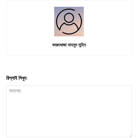
Download PhotoCard
বদরুদ্দোজা মাহমুদ তুহিন
রিপ্লাই লিখুন: