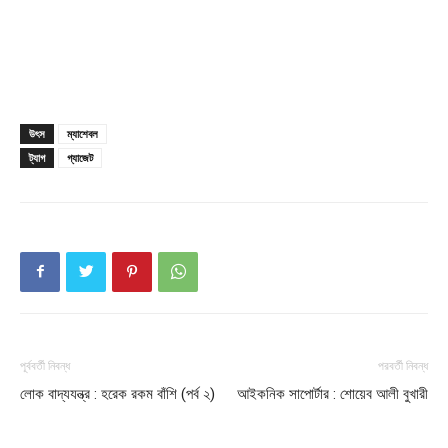
Champs21
উৎস
ম্যাশেবল
ট্যাগ
গ্যাজেট
Company
About
Contact us
পূর্ববর্তী নিবন্ধ
পরবর্তী নিবন্ধ
Subscription Plans
লোক বাদ্যযন্ত্র : হরেক রকম বাঁশি (পর্ব ২)
আইকনিক সাপোর্টার : শোয়েব আলী বুখারী
My account