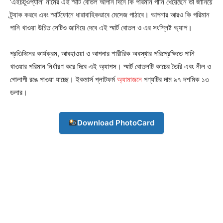
‘এইচটুওপ্যাল’ নামের এই স্মার্ট বোতল আপনি দিনে কি পরিমান পানি খেয়েছেন তা জানিয়ে
ট্র্যাক করবে এবং স্মার্টফোনে ধারাবাহিকভাবে মেসেজ পাঠাবে। আপনার আরও কি পরিমান
পানি খাওয়া উচিত সেটিও জানিয়ে দেবে এই স্মার্ট বোতল ও এর সংশ্লিষ্ট অ্যাপ।
প্রতিদিনের কার্যক্রম, আবহাওয়া ও আপনার শারীরিক অবস্থার পরিপ্রেক্ষিতে পানি
খাওয়ার পরিমান নির্ধারণ করে দিবে এই অ্যাপস। স্মার্ট বোতলটি কাচের তৈরি এবং নীল ও
গোলাপী রঙে পাওয়া যাচ্ছে। ইকমার্স প্লাটফর্ম
অ্যামাজনে
পণ্যটির দাম ৯৭ দশমিক ১৩
ডলার।
Download PhotoCard