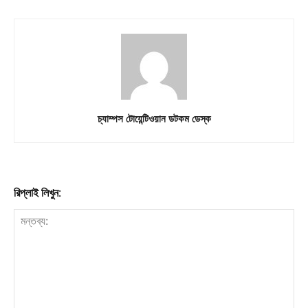
চ্যাম্পস টোয়েন্টিওয়ান ডটকম ডেস্ক
রিপ্লাই লিখুন: