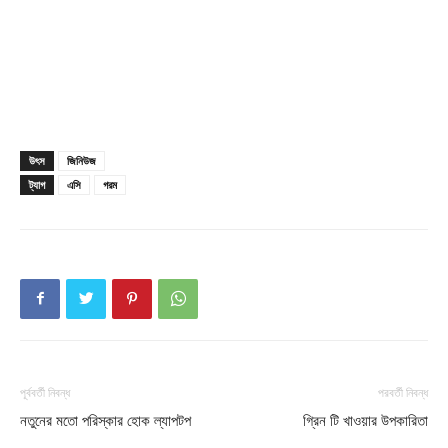
Download PhotoCard
উৎস
জিনিউজ
ট্যাগ
এসি
গরম
পূর্ববর্তী নিবন্ধ
পরবর্তী নিবন্ধ
নতুনের মতো পরিস্কার হোক ল্যাপটপ
গ্রিন টি খাওয়ার উপকারিতা