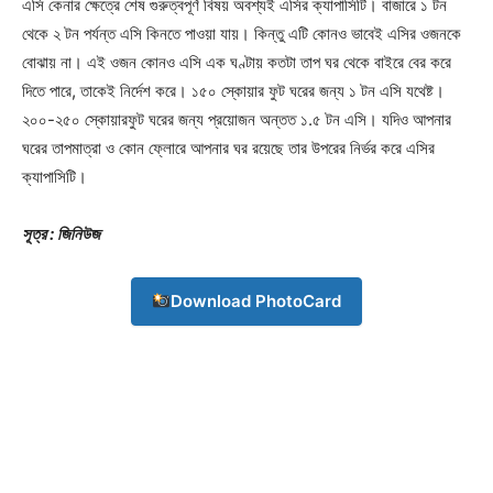
এসি কেনার ক্ষেত্রে শেষ গুরুত্বপূর্ণ বিষয় অবশ্যই এসির ক্যাপাসিটি। বাজারে ১ টন
থেকে ২ টন পর্যন্ত এসি কিনতে পাওয়া যায়। কিন্তু এটি কোনও ভাবেই এসির ওজনকে
বোঝায় না। এই ওজন কোনও এসি এক ঘণ্টায় কতটা তাপ ঘর থেকে বাইরে বের করে
দিতে পারে, তাকেই নির্দেশ করে। ১৫০ স্কোয়ার ফুট ঘরের জন্য ১ টন এসি যথেষ্ট।
২০০-২৫০ স্কোয়ারফুট ঘরের জন্য প্রয়োজন অন্তত ১.৫ টন এসি। যদিও আপনার
ঘরের তাপমাত্রা ও কোন ফ্লোরে আপনার ঘর রয়েছে তার উপরের নির্ভর করে এসির
Champs21
ক্যাপাসিটি।
সূত্র : জিনিউজ
Download PhotoCard
Company
About
Contact us
Subscription Plans
My account