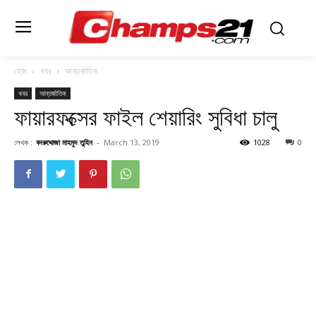
হোম
খবর
আন্তর্জাতিক
খবর
আন্তর্জাতিক
ফায়ারফক্সের ফাইল শেয়ারিং সুবিধা চালু
লেখক :
বদরুদ্দোজা মাহমুদ তুহিন
-
March 13, 2019
1028
0