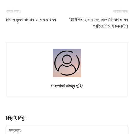
Subscription Plans
My account
পূর্ববর্তী নিবন্ধ
পরবর্তী নিবন্ধ
বিমানে দূরের যাত্রায় যা মনে রাখবেন
বিইউপিতে হতে যাচ্ছে আন্ত:বিশ্ববিদ্যালয়
প্রতিযোগিতা ইকনমাস্টার
Download PhotoCard
বদরুদ্দোজা মাহমুদ তুহিন
রিপ্লাই লিখুন: