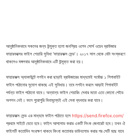
আনুষ্ঠানিকভাবে সকলের জন্য উন্মুক্ত হলো জনপ্রিয় ওপেন সোর্স ওয়েব ব্রাউজার
ফায়ারফক্সের ফাইল শেয়ারি সুবিধা ‘ফায়ারফক্স সেন্ড’। ২০১৭ সাল থেকে বেটা সংস্করণে
থাকলেও মঙ্গলবার আনুষ্ঠানিকভাবে এটি উন্মুক্ত করা হয়।
ফায়ারফক্স অ্যাকাউন্টে লগইন করা ছাড়াই ব্রাউজারের মাধ্যমেই সর্বোচ্চ ১ গিগাবাইট
ফাইল পাঠানোর সুযোগ থাকছে এই সুবিধায়। তবে লগইন করলে আড়াই গিগাবাইট
পর্যন্ত ফাইল পাঠানো যাবে। অন্যান্য ফাইল শেয়ারিং সেবার মতো এতে কোনো পেইড
অপশন নেই। ফলে পুরোপুরি বিনামূল্যেই এই সেবা ব্যবহার করা যাবে।
ফায়ারফক্স সেন্ড এর মাধ্যমে ফাইল পাঠাতে হলে
https://send.firefox.com/
প্রথমে সাইটে যেতে হবে। ফাইল আপলোড করার একটি লিংক জেনারেট হবে। তখন ঐ
ফাইলটি কতোদিন সংরক্ষণ থাকবে কিংবা কতোবার ডাউনলোড করার পর সেটি মুছে যাবে