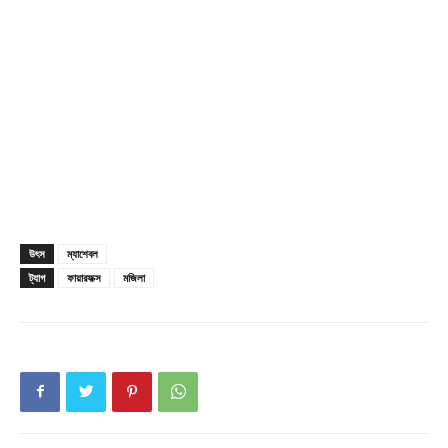
Champs21
উৎস
ম্যাশেবল
ট্যাগ
ফায়ারফক্স
মজিলা
Company
About
Contact us