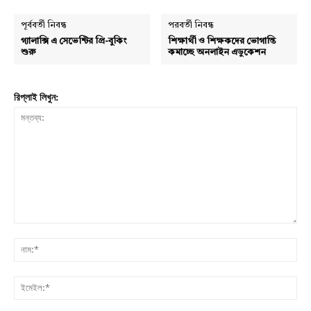
পূর্ববর্তী নিবন্ধ
পরবর্তী নিবন্ধ
গ্যালাক্সি এ সেভেন্টির প্রি-বুকিং
শিক্ষার্থী ও শিক্ষকদের ভোগান্তি
শুরু
কমাচ্ছে অনলাইন এডুকেশন
রিপ্লাই লিখুন:
মন্তব্য:
নাম:
ইমে