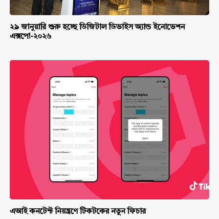
২৯ জানুয়ারি শুরু হচ্ছে ডিজিটাল ডিভাইস অ্যান্ড ইনোভেশন
এক্সপো-২০২৬
এআই কনটেন্ট নিয়ন্ত্রণে টিকটকের নতুন ফিচার