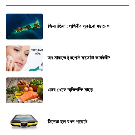
জিল্যান্ডিয়া : পৃথিবীর লুকানো মহাদেশ
ব্রণ সারাতে টুথপেস্ট কতোটা কার্যকরী?
এসব খেলে স্মৃতিশক্তি বাড়ে
সিনেমা হল যখন পকেটে