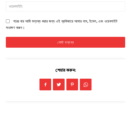
ওয়ে
পরের বার আমি মন্তব্য করার জন্য এই ব্রাউজারে আমার নাম, ইমেল, এবং ওয়েবসাইট
সংরক্ষণ করুন।
শেয়ার করুন:
Champs21