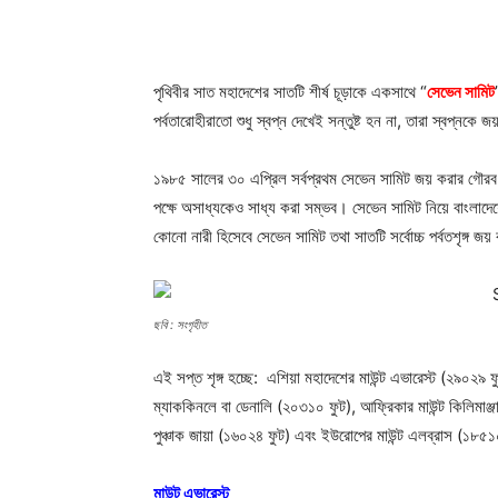
পৃথিবীর সাত মহাদেশের সাতটি শীর্ষ চূড়াকে একসাথে “
সেভেন সামিট
পর্বতারোহীরাতো শুধু স্বপ্ন দেখেই সন্তুষ্ট হন না, তারা স্বপ্ন
১৯৮৫ সালের ৩০ এপ্রিল সর্বপ্রথম সেভেন সামিট জয় করার গৌর
পক্ষে অসাধ্যকেও সাধ্য করা সম্ভব। সেভেন সামিট নিয়ে বাংলাদ
কোনো নারী হিসেবে সেভেন সামিট তথা সাতটি সর্বোচ্চ পর্বতশৃঙ্গ 
ছবি : সংগৃহীত
এই সপ্ত শৃঙ্গ হচ্ছে: এশিয়া মহাদেশের মাউন্ট এভারেস্ট (২৯০২৯
ম্যাককিনলে বা ডেনালি (২০৩১০ ফুট), আফ্রিকার মাউন্ট কিলিমাঞ্জ
পুঞ্চাক জায়া (১৬০২৪ ফুট) এবং ইউরোপের মাউন্ট এলব্রাস (১৮৫
মাউন্ট এভারেস্ট