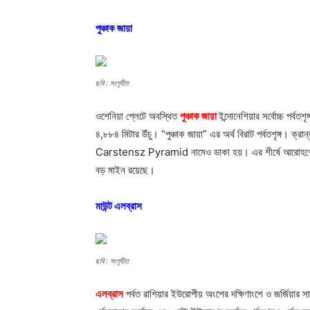
পুঞ্চাক জায়া
ছবি : সংগৃহীত
ওশেনিয়া প্লেটে অবস্থিত
পুঞ্চাক জায়া
ইন্দোনেশিয়ার সর্বোচ্চ পর্বতশ
৪,৮৮৪ মিটার উঁচু। “পুঞ্চাক জায়া” এর অর্থ বিরাট পর্বতশৃঙ্গ। ক্
Carstensz Pyramid নামেও ডাকা হয়। এর শীর্ষে আরোহণের জ
বড় মাইন রয়েছে।
মাউন্ট এলব্রাস
ছবি : সংগৃহীত
এলব্রাস
পর্বত রাশিয়ার ইউরোপীয় অংশের দক্ষিণাংশে ও জর্জিয়ার 