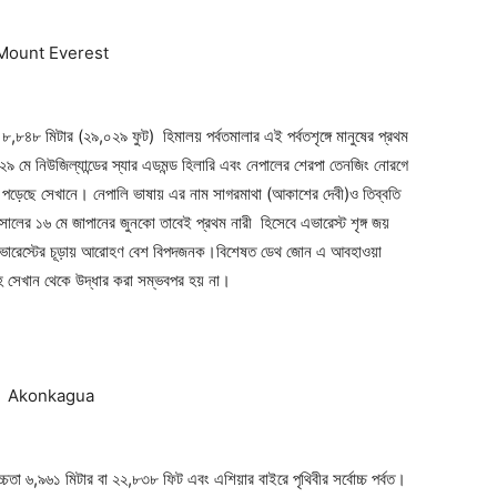
া ৮,৮৪৮ মিটার (২৯,০২৯ ফুট) হিমালয় পর্বতমালার এই পর্বতশৃঙ্গে মানুষের প্রথম
ে নিউজিল্যান্ডের স্যার এডমন্ড হিলারি এবং নেপালের শেরপা তেনজিং নোরগে
পা পড়েছে সেখানে। নেপালি ভাষায় এর নাম সাগরমাথা (আকাশের দেবী)ও তিব্বতি
ালের ১৬ মে জাপানের জুনকো তাবেই প্রথম নারী হিসেবে এভারেস্ট শৃঙ্গ জয়
 এভারেস্টের চূড়ায় আরোহণ বেশ বিপদজনক।বিশেষত ডেথ জোন এ আবহাওয়া
হ সেখান থেকে উদ্ধার করা সম্ভবপর হয় না।
উচ্চতা ৬,৯৬১ মিটার বা ২২,৮৩৮ ফিট এবং এশিয়ার বাইরে পৃথিবীর সর্বোচ্চ পর্বত।