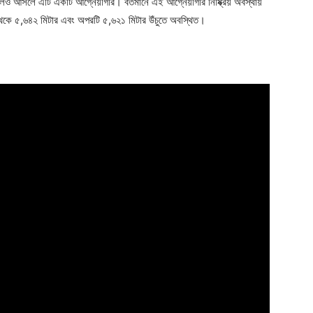
বত হলেও আসলে এটি একটি আগ্নেয়গিরি। বর্তমানে এই আগ্নেয়গিরি নিষ্ক্রিয় অবস্থায়
 থেকে ৫,৬৪২ মিটার এবং অপরটি ৫,৬২১ মিটার উঁচুতে অবস্থিত।