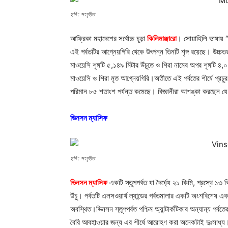
ছবি : সংগৃহীত
আফ্রিকা মহাদেশের সর্বোচ্চ চূড়া
কিলিমাঞ্জারো
। সোয়াহিলি ভাষায় “
এই পর্বতটির আগ্নেয়গিরি থেকে উৎপন্ন তিনটি শৃঙ্গ রয়েছে। উচ্চ
মাওয়েসি শৃঙ্গটি ৫,১৪৯ মিটার উঁচুতে ও শিরা নামের অপর শৃঙ্গটি
মাওয়েসি ও শিরা মৃত আগ্নেয়গিরি।অতীতে এই পর্বতের শীর্ষে প্
পরিমান ৮৫ শতাংশ পর্যন্ত কমেছে। বিজ্ঞানীরা আশঙ্কা করছেন যে,
ভিনসন ম্যাসিফ
ছবি : সংগৃহীত
ভিনসন ম্যাসিফ
একটি স্তূপপর্বত যা দৈর্ঘ্যে ২১ কিমি, প্রস্থে ১৩ কিম
Champ
উঁচু। পর্বতটি এলসওয়ার্থ ল্যান্ডের পর্বতমালার একটি অংশবিশেষ এবং 
অবস্থিত।ভিনসন স্তূপপর্বত পশ্চিম অ্যান্টার্কটিকার অন্যান্য পর্
বৈরি আবহাওয়ার জন্য এর শীর্ষে আরোহণ করা অনেকটাই দুঃসাধ্