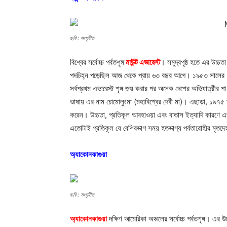
ছবি : সংগৃহীত
বিশ্বের সর্বোচ্চ পর্বতশৃঙ্গ
মাউন্ট এভারেস্ট
। সমুদ্রপৃষ্ঠ হতে এর উচ্চত
পদচিহ্ন পড়েছিল আজ থেকে প্রায় ৬৩ বছর আগে। ১৯৫৩ সালের ২৯ ম
সর্বপ্রথম এভারেস্ট শৃঙ্গ জয় করার পর অনেক দেশের অভিযাত্রীর 
ভাষায় এর নাম চোমোলুংমা (মহাবিশ্বের দেবী মা)। এছাড়া, ১৯৭৫ স
করেন। উচ্চতা, প্রতিকূল আবহাওয়া এবং বাতাস ইত্যাদি কারণে
এতোটাই প্রতিকূল যে বেশিরভাগ সময় হতভাগ্য পর্বতারোহীর মৃতদে
অ্যাকোনকাগুয়া
ছবি : সংগৃহীত
অ্যাকোনকাগুয়া
দক্ষিণ আমেরিকা অঞ্চলের সর্বোচ্চ পর্বতশৃঙ্গ। এর 