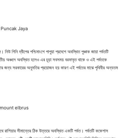
Subscription Plans
My account
Download PhotoCard
ৃঙ্গ। নিউ গিনি দ্বীপের পশ্চিমাংশে পাপুয়া প্রদেশে অবস্থিত পুঞ্চাক জায়া পর্বতটি
রান্তীয় অঞ্চলে অবস্থিত হলেও এর চূড়া সবসময় বরফাবৃত থাকে ও এই পর্বতকে
ন্য সরকারের অনুমতির প্রয়োজন হয় কারণ এই পর্বতের মাঝে পৃথিবীর অন্যতম
সাথে রাশিয়ার সীমান্তের ঠিক উত্তরে অবস্থিত একটি পর্বত। পর্বতটি ককেশাস