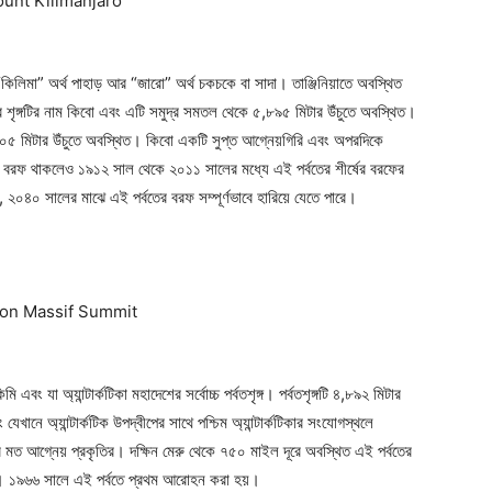
কিলিমা” অর্থ পাহাড় আর “জারো” অর্থ চকচকে বা সাদা। তাঞ্জিনিয়াতে অবস্থিত
তর শৃঙ্গটির নাম কিবো এবং এটি সমুদ্র সমতল থেকে ৫,৮৯৫ মিটার উঁচুতে অবস্থিত।
 ৪,০০৫ মিটার উঁচুতে অবস্থিত। কিবো একটি সুপ্ত আগ্নেয়গিরি এবং অপরদিকে
রচুর বরফ থাকলেও ১৯১২ সাল থেকে ২০১১ সালের মধ্যে এই পর্বতের শীর্ষের বরফের
 ২০৪০ সালের মাঝে এই পর্বতের বরফ সম্পূর্ণভাবে হারিয়ে যেতে পারে।
Company
ি এবং যা অ্যান্টার্কটিকা মহাদেশের সর্বোচ্চ পর্বতশৃঙ্গ। পর্বতশৃঙ্গটি ৪,৮৯২ মিটার
s21
যেখানে অ্যান্টার্কটিক উপদ্বীপের সাথে পশ্চিম অ্যান্টার্কটিকার সংযোগস্থলে
About
বতের মত আগ্নেয় প্রকৃতির। দক্ষিন মেরু থেকে ৭৫০ মাইল দূরে অবস্থিত এই পর্বতের
Contact us
য। ১৯৬৬ সালে এই পর্বতে প্রথম আরোহন করা হয়।