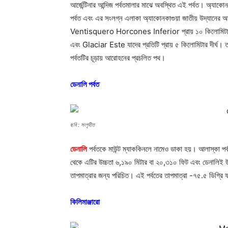
আর্জেন্টিনার আন্দিজ পর্বতমালার মাঝে অবস্থিত এই পর্বত। অ্যাকো
পর্বত এবং এর সংলগ্ন এলাকা অ্যাকোনকাগুয়া জাতীয় উদ্যানের অর
Ventisquero Horcones Inferior প্রায় ১০ কিলোমিটার
এবং Glaciar Este যাদের প্রতিটি প্রায় ৫ কিলোমিটার দীর্ঘ। ত
পর্বতটির চূড়ায় আরোহনের প্রচলিত পথ।
ডেনালি পর্বত
ছবি : সংগৃহীত
ডেনালি
পর্বতকে মাউন্ট ম্যাককিনলে নামেও ডাকা হয়। আলাস্কা পর্ব
থেকে এটির উচ্চতা ৬,১৯০ মিটার বা ২০,৩১০ ফিট এবং ডেনালিই উত্
তাপমাত্রার জন্য পরিচিত। এই পর্বতের তাপমাত্রা -৭৫.৫ ডিগ্রি 
কিলিমাঞ্জারো