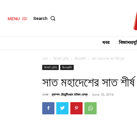
Search
MENU
খবর
বিজ্ঞানপ্রযুক
হোম
রিসোর্স সেন্টার
জিওগ্রাফি
সাত মহাদেশের সাত শীর্ষ চূড়া
রিসোর্স সেন্টার
জিওগ্রাফি
সাত মহাদেশের সাত শীর্ষ 
লেখক :
চ্যাম্পস টোয়েন্টিওয়ান ডটকম ডেস্ক
-
June 10, 2016