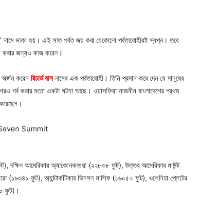
” নামে ডাকা হয়। এই সাত পর্বত জয় করা যেকোনো পর্বতারোহীরই স্বপ্ন। তবে
কে জয় করার জন্যও কাজ করেন।
ব অর্জন করেন
রিচার্ড বাস
নামের এক পর্বতারোহী। তিনি প্রমান করে দেন যে মানুষের
েশেরও গর্ব করার মতো একটা ঘটনা আছে। ওয়াসফিয়া নাজনীন বাংলাদেশের প্রথম
জয় করেছেন।
 ফুট), দক্ষিন আমেরিকার অ্যাকোনকাগুয়া (২২৮৩৮ ফুট), উত্তর আমেরিকার মাউন্ট
ারো (১৯৩৪১ ফুট), অ্যান্টার্কটিকার ভিনসন মাসিফ (১৬০৫০ ফুট), ওশেনিয়া প্লেটের
১০ ফুট)।