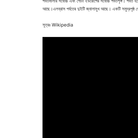
পর্বতমালার সর্বোচ্চ এবং গোটা ইউরোপের সর্বোচ্চ পর্বতশৃঙ্গ। পর্
আছে।এলব্রাস পর্বতের দুইটি জ্বালামুখ আছে। একটি সমুদ্রপৃষ্ঠ
সূত্রঃ Wikipedia