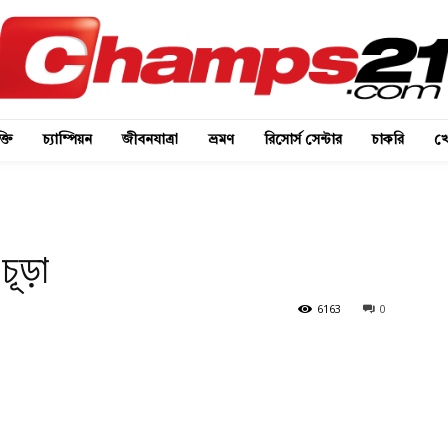
্তি
চ্যাম্পিয়ন
জীবনযাত্রা
ভ্রমণ
রিসোর্স সেন্টার
চাকরি
খে
চূড়া
6163
0