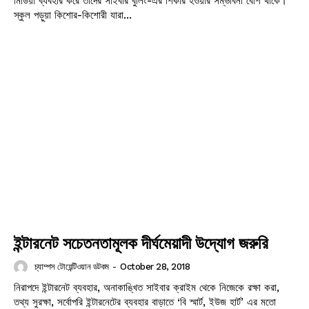
মিডিয়া ব্যবহার করে তাদের সাইবার বুলিং-এর শিকার হওয়ার সম্ভাবনা বেশি থাকে।
স্কুল পড়ুয়া কিশোর-কিশোরী যারা...
ইন্টারনেট সচেতনতামূলক দীর্ঘমেয়াদী উদ্যোগ জরুরি
চ্যাম্পস টোয়েন্টিওয়ান ডটকম
-
October 28, 2018
নিরাপদে ইন্টারনেট ব্যবহার, অনাকাঙ্খিত সাইবার ক্রাইম থেকে নিজেকে রক্ষা করা,
তথ্য সুরক্ষা, সর্বোপরি ইন্টারনেটের ব্যবহার বাড়াতে ‘বি স্মার্ট, ইউজ হার্ট’ এর মতো