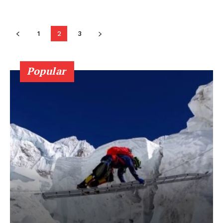
Contact us
Subscription Plans
My account
1
2
3
Popular