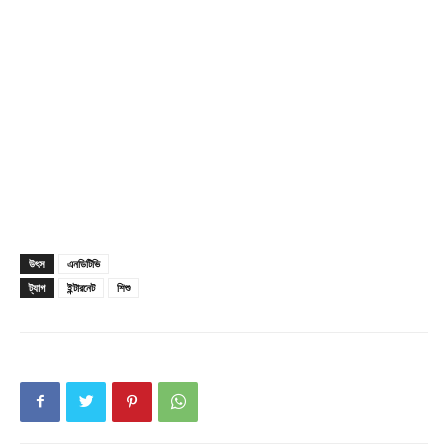
Champs21
উৎস
এনডিটিভি
ট্যাগ
ইন্টারনেট
শিশু
Company
About
Contact us
Subscription Plans