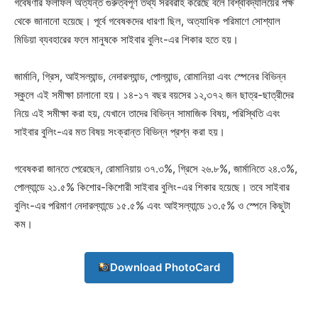
গবেষণার ফলাফল অত্যন্ত গুরুত্বপূর্ণ তথ্য সরবরাহ করেছে বলে বিশ্ববিদ্যালয়ের পক্ষ
থেকে জানানো হয়েছে। পূর্বে গবেষকদের ধারণা ছিল, অত্যাধিক পরিমাণে সোশ্যাল
মিডিয়া ব্যবহারের ফলে মানুষকে সাইবার বুলিং-এর শিকার হতে হয়।
জার্মানি, গ্রিস, আইসল্যান্ড, নেদারল্যান্ড, পোল্যান্ড, রোমানিয়া এবং স্পেনের বিভিন্ন
স্কুলে এই সমীক্ষা চালানো হয়। ১৪-১৭ বছর বয়সের ১২,৩৭২ জন ছাত্র-ছাত্রীদের
নিয়ে এই সমীক্ষা করা হয়, যেখানে তাদের বিভিন্ন সামাজিক বিষয়, পরিস্থিতি এবং
সাইবার বুলিং-এর মত বিষয় সংক্রান্ত বিভিন্ন প্রশ্ন করা হয়।
গবেষকরা জানতে পেরেছেন, রোমানিয়ায় ৩৭.৩%, গ্রিসে ২৬.৮%, জার্মানিতে ২৪.৩%,
পোল্যান্ডে ২১.৫% কিশোর-কিশোরী সাইবার বুলিং-এর শিকার হয়েছে। তবে সাইবার
বুলিং-এর পরিমাণ নেদারল্যান্ডে ১৫.৫% এবং আইসল্যান্ডে ১৩.৫% ও স্পেনে কিছুটা
কম।
Download PhotoCard