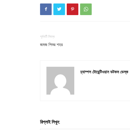
পূর্ববর্তী নিবন্ধ
জমজ শিশুর শহর
চ্যাম্পস টোয়েন্টিওয়ান ডটকম ডেস্ক
রিপ্লাই লিখুন: