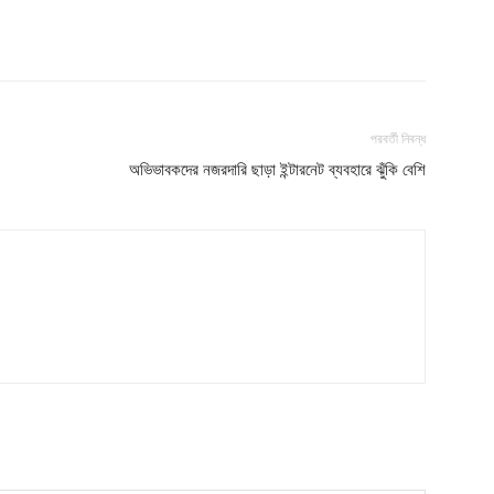
Subscription Plans
My account
Download PhotoCard
পরবর্তী নিবন্ধ
অভিভাবকদের নজরদারি ছাড়া ইন্টারনেট ব্যবহারে ঝুঁকি বেশি