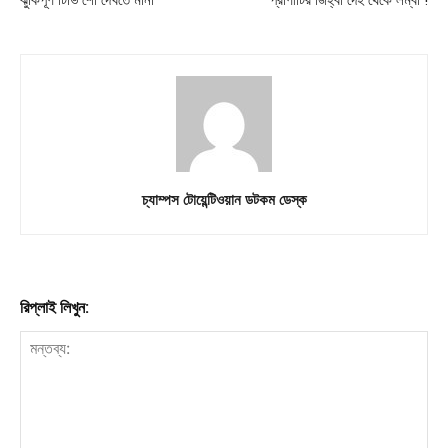
চ্যাম্পস টোয়েন্টিওয়ান ডটকম ডেস্ক
রিপ্লাই লিখুন: