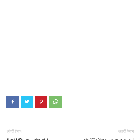
Company
About
Contact us
Subscription Plans
My account
পূর্ববর্তী নিবন্ধ
পরবর্তী নিবন্ধ
ঝুঁকিপূর্ণ টিভি শো দেখতে মানা
প্রাণীটির জিহ্বা দেহ থেকে লম্বা !