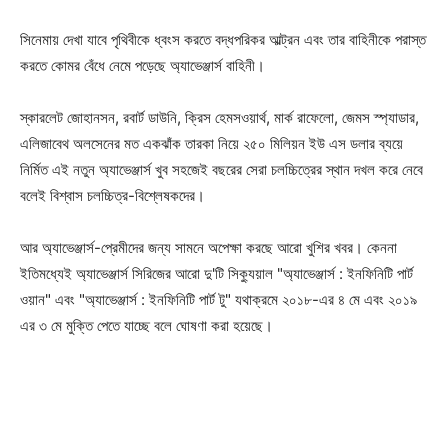
সিনেমায় দেখা যাবে পৃথিবীকে ধ্বংস করতে বদ্ধপরিকর আল্ট্রন এবং তার বাহিনীকে পরাস্ত
করতে কোমর বেঁধে নেমে পড়েছে অ্যাভেঞ্জার্স বাহিনী।
স্কারলেট জোহানসন, রবার্ট ডাউনি, ক্রিস হেমসওয়ার্থ, মার্ক রাফেলো, জেমস স্প্যাডার,
এলিজাবেথ অলসেনের মত একঝাঁক তারকা নিয়ে ২৫০ মিলিয়ন ইউ এস ডলার ব্যয়ে
নির্মিত এই নতুন অ্যাভেঞ্জার্স খুব সহজেই বছরের সেরা চলচ্চিত্রের স্থান দখল করে নেবে
বলেই বিশ্বাস চলচ্চিত্র-বিশ্লেষকদের।
আর অ্যাভেঞ্জার্স-প্রেমীদের জন্য সামনে অপেক্ষা করছে আরো খুশির খবর। কেননা
ইতিমধ্যেই অ্যাভেঞ্জার্স সিরিজের আরো দু'টি সিক্যুয়াল "অ্যাভেঞ্জার্স : ইনফিনিটি পার্ট
ওয়ান" এবং "অ্যাভেঞ্জার্স : ইনফিনিটি পার্ট টু" যথাক্রমে ২০১৮-এর ৪ মে এবং ২০১৯
এর ৩ মে মুক্তি পেতে যাচ্ছে বলে ঘোষণা করা হয়েছে।
Champs21