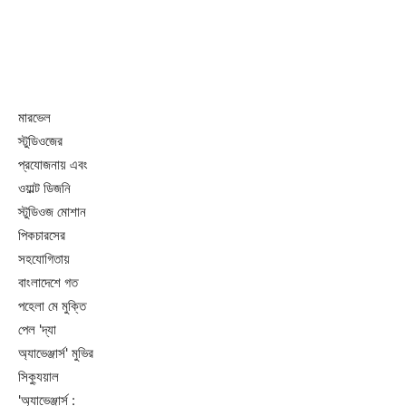
মারভেল
স্টুডিওজের
প্রযোজনায় এবং
ওয়াল্ট ডিজনি
স্টুডিওজ মোশান
পিকচারসের
সহযোগিতায়
বাংলাদেশে গত
পহেলা মে মুক্তি
পেল 'দ্যা
অ্যাভেঞ্জার্স' মুভির
সিক্যুয়াল
'অ্যাভেঞ্জার্স :