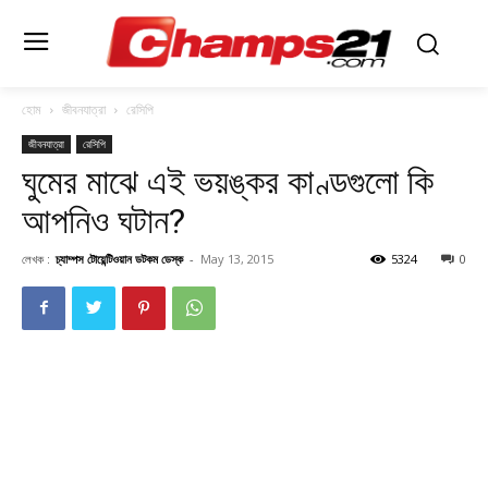
হোম
জীবনযাত্রা
রেসিপি
জীবনযাত্রা
রেসিপি
ঘুমের মাঝে এই ভয়ঙ্কর কাণ্ডগুলো কি
আপনিও ঘটান?
লেখক :
চ্যাম্পস টোয়েন্টিওয়ান ডটকম ডেস্ক
-
May 13, 2015
5324
0