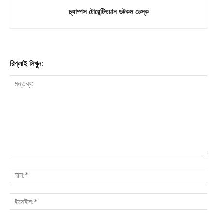
চ্যাম্পস টোয়েন্টিওয়ান ডটকম ডেস্ক
রিপ্লাই লিখুন: