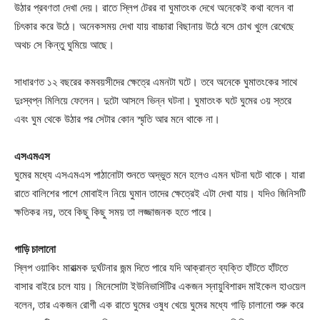
উঠার প্রবণতা দেখা দেয়। রাতে স্লিপ টেরর বা ঘুমাতংক দেখে অনেকেই কথা বলেন বা
চিৎকার করে উঠে। অনেকসময় দেখা যায় বাচ্চারা বিছানায় উঠে বসে চোখ খুলে রেখেছে
অথচ সে কিন্তু ঘুমিয়ে আছে।
সাধারণত ১২ বছরের কমবয়সীদের ক্ষেত্রে এমনটা ঘটে। তবে অনেকে ঘুমাতংকের সাথে
দুঃস্বপ্ন মিলিয়ে ফেলেন। দুটো আসলে ভিন্ন ঘটনা। ঘুমাতংক ঘটে ঘুমের ৩য় স্তরে
এবং ঘুম থেকে উঠার পর সেটার কোন স্মৃতি আর মনে থাকে না।
এসএমএস
ঘুমের মধ্যে এসএমএস পাঠানোটা শুনতে অদ্ভুত মনে হলেও এমন ঘটনা ঘটে থাকে। যারা
রাতে বালিশের পাশে মোবাইল নিয়ে ঘুমান তাদের ক্ষেত্রেই এটা দেখা যায়। যদিও জিনিসটি
ক্ষতিকর নয়, তবে কিছু কিছু সময় তা লজ্জাজনক হতে পারে।
গাড়ি চালানো
স্লিপ ওয়াকিং মারাত্মক দুর্ঘটনার জন্ম দিতে পারে যদি আক্রান্ত ব্যক্তি হাঁটতে হাঁটতে
বাসার বাইরে চলে যায়। মিনেসোটা ইউনিভার্সিটির একজন স্নায়ুবিশারদ মাইকেল হাওয়েল
বলেন, তার একজন রোগী এক রাতে ঘুমের ওষুধ খেয়ে ঘুমের মধ্যে গাড়ি চালানো শুরু করে