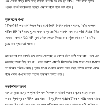
এবং একটি গাছের সাথে গাড়ি ধাক্কা খাওয়ার পর তার ঘুম ভাঙে। তিনি বলেন ঘুমের
ওষুধের পার্শ্বপ্রতিক্রিয়া হিসেবে এমনটা মাঝে মাঝে ঘটে থাকে।
ঘুমের মধ্যে খাওয়া
Champs21
ইউনিভার্সিটি অফ পেনসিলভেনিয়ার মনোবিজ্ঞানী ফিলিপ গেরহাম বলেন, ‘আমি একজন
নারীকে চিনি যিনি রাতে ঘুমের মধ্যে রান্নাঘরে গিয়ে আপেল মনে করে কাঁচা পেঁয়াজ চিবিয়ে
খেতেন। সকালে উঠে তিনি মুখে দুর্গন্ধ পেতেন কিন্তু কারণ খুঁজে পেতেন না’। এটাও
ঘুমের ৩য় স্তরে ঘটে থাকে।
অনেকসময় যারা ডায়েট করে তাদের ক্ষেত্রেই এ ধরনের ঘটনা বেশি দেখা যায়। তবে এরা
Company
কখনোই ভালো কিছু খায় না। বরফ চাবানো এমনকি সিগারেটের উপর মাখন মেখে খাওয়ার
মত ঘটনার নজিরও আছে। ঘুমের মধ্যে খাওয়ার কারণে ওজন বাড়া, দাঁতের সমস্যা থেকে
About
বাজে খাবার খাওয়ার ফলে অনেক দুর্ঘটনাই ঘটতে পারে।
Contact us
Subscription Plans
অস্বাভাবিক আচরণ
My account
অনেকে ঘুমের মধ্যে অস্বাভাবিক এবং বিপজ্জনক আচরণ করেন। ঘুমের মধ্যে কারও
কারও স্লিপ প্যারালাইসিস হতে পারে। কিন্তু স্লিপ প্যারালাইসিস না ঘটার বদলে আরও
মারাত্মক কিছু ঘটে যেতে পারে যার ফলে ক্ষতিগ্রস্ত হতে পারেন আক্রমনকারী ব্যক্তি বা