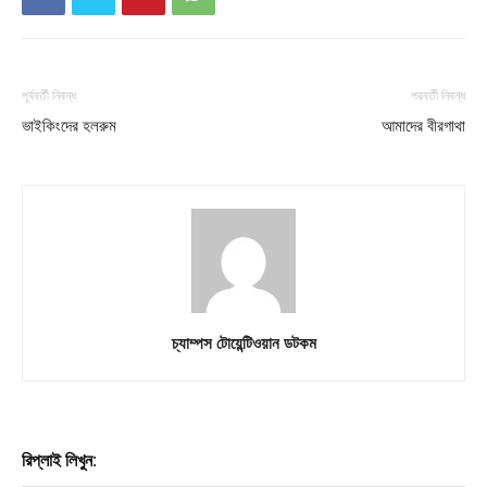
Champs21
পূর্ববর্তী নিবন্ধ
পরবর্তী নিবন্ধ
ভাইকিংদের হলরুম
আমাদের বীরগাথা
Company
About
Contact us
Subscription Plans
My account
চ্যাম্পস টোয়েন্টিওয়ান ডটকম
রিপ্লাই লিখুন: