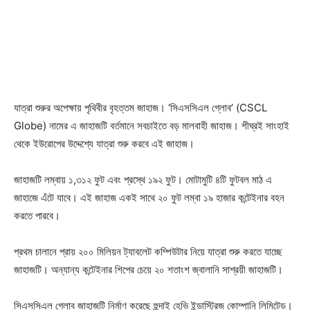
যাত্রা শুরুর অপেক্ষায় পৃথিবীর বৃহত্তম জাহাজ। ‘সিএসসিএল গ্লোব’ (CSCL
Globe) নামের এ জাহাজটি বর্তমানে সবচাইতে বড় মালবাহী জাহাজ। শীঘ্রই সাংহাই
থেকে ইউরোপের উদ্দেশ্যে যাত্রা শুরু করবে এই জাহাজ।
জাহাজটি লম্বায় ১,৩১২ ফুট এবং প্রস্থে ১৯২ ফুট। মোটামুটি ৪টি ফুটবল মাঠ এ
জাহাজে এঁটে যাবে। এই জাহাজ একই সাথে ২০ ফুট লম্বা ১৯ হাজার কন্টেইনার বহন
করতে পারবে।
প্রথম চালানে প্রায় ২০০ মিলিয়ন ট্যাবলেট কম্পিউটার নিয়ে যাত্রা শুরু করতে যাচ্ছে
জাহাজটি। অন্যান্য কন্টেইনার শিপের চেয়ে ২০ শতাংশ জ্বালানি সাশ্রয়ী জাহাজটি।
সিএসসিএল গ্লোব জাহাজটি নির্মাণ করেছে হুন্দাই হেভি ইন্ডাস্ট্রিজ কোম্পানি লিমিটেড।