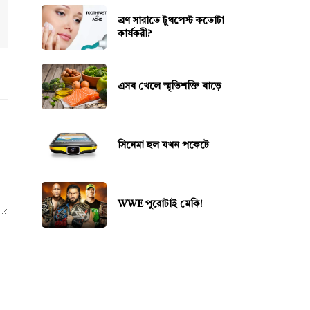
ব্রণ সারাতে টুথপেস্ট কতোটা
কার্যকরী?
এসব খেলে স্মৃতিশক্তি বাড়ে
সিনেমা হল যখন পকেটে
WWE পুরোটাই মেকি!
ওয়েবসাইট: