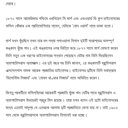
দেয়ার।
১৮৭০ সালে আমেরিকার পশ্চিমে ওথনিয়েল সি মার্শ এবং এডওয়ার্ড ডি কুপ ডাইনোসরের
ফসিল খোঁজার এক প্রতিযোগিতায় নামেন, যেটাকে ‘বোন ওয়ার্স’ নামে ডাকা হতো।
মার্শ যখন খুঁড়ছিল তখন তার দল লম্বা গলাওয়ালা বিশাল দুইটি সরোপডের অসম্পূর্ণ
কঙ্কাল খুঁজে পান। এই কঙ্কালের ওপর ভিত্তি করে ১৮৭৭ সালে মার্শ ঘোষণা করেন
তিনি নতুন এক ধরণের ডাইনোসরের সন্ধান পেয়েছেন যেটার নাম তিনি দিয়েছিলেন
অ্যাপাটোসরাস অ্যাজাক্স। এর দুই বছর পর তিনি জানান, ২য় কঙ্কালটি ব্রন্টোসরাস
এক্সসেলসাস নামক আরেক প্রজাতির ডাইনোসর। ডাইনোসর দুটিকে তিনি যথাক্রমে
‘ডিসেপ্টিভ লিজার্ড’ এবং ‘নোবল থাণ্ডার লিজার্ড’ নামে অভিহিত করেন।
কিন্তু পরবর্তীতে ফসিলবিদেরা আরেকটি প্রজাতি খুঁজে পান যেটির সাথে ব্রন্টোসরাস ও
অ্যাপাটোসরাস উভয়েরই প্রচুর মিল রয়েছে। তারা তখন বলেন এই দুটো ডাইনোসরের
মধ্যে এতোই সাদৃশ্য যে এদেরকে আলাদা দুটি প্রজাতিতে ফেলা যায় না। তাই ১৯০৩
সাল থেকে ব্রন্টোসরাসকে অ্যাপাটোসরাস হিসাবেই ধরা হচ্ছে।