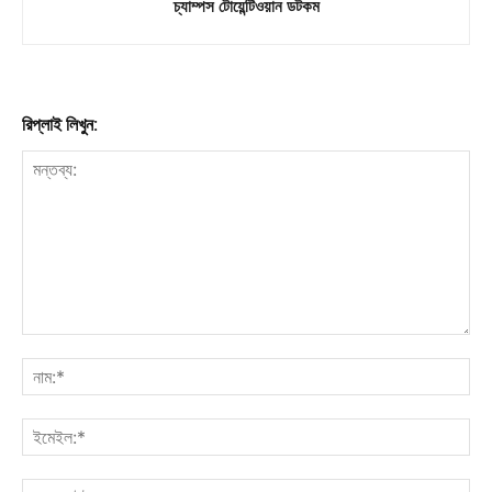
চ্যাম্পস টোয়েন্টিওয়ান ডটকম
রিপ্লাই লিখুন: