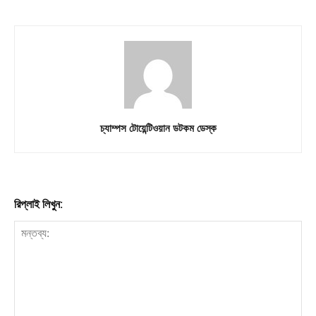
চ্যাম্পস টোয়েন্টিওয়ান ডটকম ডেস্ক
রিপ্লাই লিখুন: