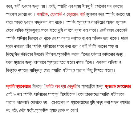
করে, জয়ী হওয়ার জন্য নয়। তাই, স্পারিং এর সময় ইনজুরি এড়ানোর সব রকমের
পদক্ষেপ নেওয়া হয়।
গামশিল্ড
,
হেডগার্ড
ও
গ্রোয়েন গার্ড
ব্যবহার করে স্পারিং করতে হয়
যাতে আহত হওয়ার সম্ভাবনা কম থাকে। স্পারিং গ্লাভসও লড়াইয়ের আসল গ্লাভস
থেকে অধিক প্যাডযুক্ত থাকে যাতে ঘুষি লাগলে ব্যথা কম লাগে। বেশীরভাগ ক্ষেত্রেই
স্পারিং পার্টনার হিসেবে যে থাকে সে সাধারণত নবাগত বা কম অভিজ্ঞ হয়ে থাকে। মাঝে
মাঝে বক্সাররা তাঁর স্পারিং পার্টনারের সাথে কথা বলে একটি নির্দিষ্ট ধরনের পাঞ্চ বা
ডিফেন্সিভ স্টাইলের উপরেই দীর্ঘক্ষণ প্র্যাকটিস করেন নিজের দুর্বলতা কাটানোর জন্য।
ফলে ম্যাচের জন্য ভালভাবে প্রস্তুত হতে পারেন বক্সার নিজে। একজন অভিজ্ঞ ও
বিখ্যাত বক্সারের সান্নিধ্য পেয়ে স্পারিং পার্টনারও অনেক কিছু শিখতে পারেন।
ম্যানি প্যাকোয়ার
বিরুদ্ধে “
ফাইট অব দ্যা সেঞ্চুরি
”র প্রস্তুতির জন্য
ফ্লয়েড মেওয়েদার
মোট ৯ জন স্পারিং পার্টনারের সাহায্য নিয়েছিলেন! তবে তারকাদের স্পারিং পার্টনারকে
অনেক ঝামেলাই পোহাতে হয়। মেওয়েদার বা প্যাকোয়াদের ঘুষি সহ্য করা সহজ ব্যাপার
নয় বটে, সেটা যতই প্র্যাকটিস ম্যাচ হোক না কেন!