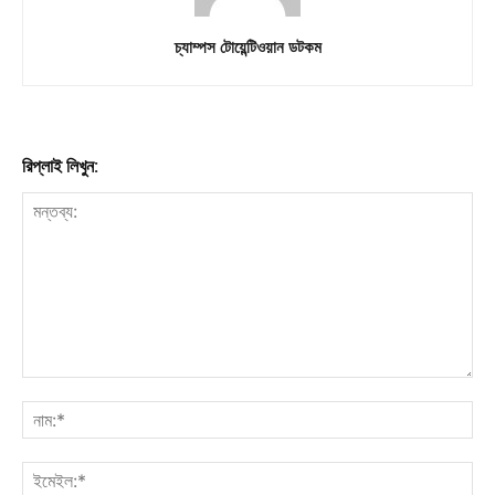
চ্যাম্পস টোয়েন্টিওয়ান ডটকম
রিপ্লাই লিখুন: