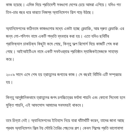
Company
কাজ হয়েছে। এদিক দিয়ে প্রতিবেশী সবগুলো দেশের চেয়ে আমরা এগিয়ে। যদিও গত
তিন-চার বছর ধরে ভারতে নিজস্ব অ্যানিমেশন শিল্প গড়ে উঠছে।
About
Contact us
অ্যানিমেশনের কঠিনতম কাজগুলোর মধ্যে একটা হচ্ছে রেন্ডারিং, আর দ্রুত রেন্ডারিং এর
Subscription Plans
জন্য লো-পলিগন নামে একটি পদ্ধতি ব্যবহার করা হয়। এতে যদিও ছবিটির
My account
গ্রাফিক্যাল চাকচিক্য কিছুটা কমে গেছে, কিন্তু অল্প রিসোর্স দিয়ে কাজটি শেষ করা
গেছে। আইআইটিএম নামে একটি সফটওয়্যার প্রতিষ্ঠান ম্যাজিকইমেজকে সাহায্য
করে।
Download PhotoCard
২০০৯ সালে এসে শেষ হয় ত্রাতুলের জগতের কাজ। সে বছরই বিটিভি এটি সম্প্রচার
হয়।
কিন্তু আনুষ্ঠানিকভাবে ত্রাতুলের জগৎ চলচ্চিত্রের মর্যাদা পায়নি এবং কোনো সিনেমা হলে
মুক্তি পায়নি, এই আফসোস আমাদের সবসময়ই থাকবে।
তবে চিন্তা নেই। অ্যানিমেশনের ইতিহাস নিয়ে যারা ঘাঁটাঘাঁটি করেন, তাদের জানা আছে
প্রথম অ্যানিমেশন ফিল্ম টয় স্টোরি তৈরির পেছনের গল্প। কেবল শিল্পের প্রতি ভালোবাসা