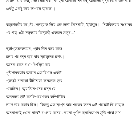
মডেল তৈরি করা, সেট তৈরি করা, কাহিনী আগানো সবকিছু আমাদের শূন্য থেকে শুরু করে
একটু একটু করে আগাতে হয়েছে’।
বজ্রগম্ভীর কণ্ঠের প্লেব্যাক দিয়ে শুরু হলো সিনেমাটি, ‘ত্রাতুল। নিউক্লিয়ার সংঘর্ষের
পর গড়ে ওঠা সভ্যতার বিদ্রোহী একজন মানুষ…’
দুর্ভাগ্যজনকভাবে, প্রায় তিন বছর কাজ
চলার পর বন্ধ হয়ে যায় ত্রাতুলের জগৎ।
অনেক রকম বাধা-বিপত্তি আর
পৃষ্ঠপোষকতার অভাবে এত বিশাল একটা
প্রজেক্ট চালানো রীতিমতো অসম্ভব হয়ে
পড়েছিল। অ্যানিমেশনের জন্য যে
অত্যন্ত হাই কনফিগারেশনের কম্পিউটার
লাগে তার অভাব ছিল। কিন্তু এত স্বপ্ন আর শ্রমের ফসল এই প্রজেক্ট কি তাহলে
অসমাপ্তই থেকে যাবে? বাংলায় আমরা কোনো পূর্ণাঙ্গ অ্যানিমেশন মুভি পাবো না?