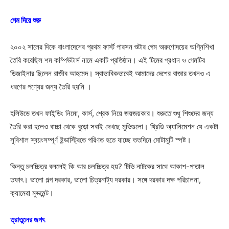
গেম দিয়ে শুরু
২০০২ সালের দিকে বাংলাদেশের প্রথম ফার্স্ট পারসন শুটার গেম অরুণোদয়ের অগ্নিশিখা
তৈরি করেছিল শম কম্পিউটার্স নামে একটি প্রতিষ্ঠান। এই টিমের প্রধান ও গেমটির
ডিজাইনার ছিলেন রাজীব আহমেদ। স্বাভাবিকভাবেই আমাদের দেশের বাজার তখনও এ
ধরণের পণ্যের জন্য তৈরি হয়নি ।
হলিউডে তখন ফাইন্ডিং নিমো, কার্স, শ্রেক নিয়ে জয়জয়কার। শুরুতে শুধু শিশুদের জন্য
তৈরি করা হলেও বাচ্চা থেকে বুড়ো সবাই দেখছে মুভিগুলো। থ্রিডি অ্যানিমেশন যে একটা
সুবিশাল স্বয়ংসম্পূর্ণ ইন্ডাস্ট্রিতে পরিণত হতে যাচ্ছে ততদিনে মোটামুটি স্পষ্ট।
কিন্তু চলচ্চিত্র বললেই কি আর চলচ্চিত্র হয়? টিভি নাটকের সাথে আকাশ-পাতাল
তফাৎ। ভালো গল্প দরকার, ভালো চিত্রনাট্য দরকার। সঙ্গে দরকার দক্ষ পরিচালনা,
ক্যামেরা মুভমেন্ট।
ত্রাতুলের জগৎ