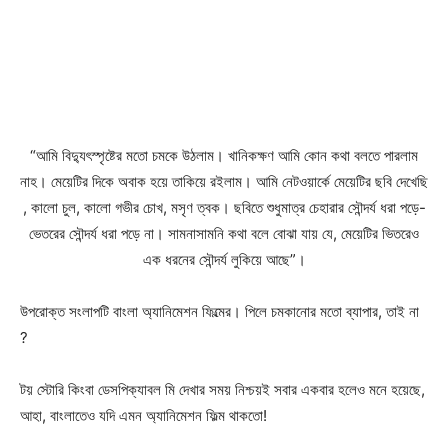
“আমি বিদ্যুৎস্পৃষ্টের মতো চমকে উঠলাম। খানিকক্ষণ আমি কোন কথা বলতে পারলাম
নাহ। মেয়েটির দিকে অবাক হয়ে তাকিয়ে রইলাম। আমি নেটওয়ার্কে মেয়েটির ছবি দেখেছি
, কালো চুল, কালো গভীর চোখ, মসৃণ ত্বক। ছবিতে শুধুমাত্র চেহারার সৌন্দর্য ধরা পড়ে-
ভেতরের সৌন্দর্য ধরা পড়ে না। সামনাসামনি কথা বলে বোঝা যায় যে, মেয়েটির ভিতরেও
এক ধরনের সৌন্দর্য লুকিয়ে আছে”।
উপরোক্ত সংলাপটি বাংলা অ্যানিমেশন ফিল্মের। পিলে চমকানোর মতো ব্যাপার, তাই না
?
টয় স্টোরি কিংবা ডেসপিক্যাবল মি দেখার সময় নিশ্চয়ই সবার একবার হলেও মনে হয়েছে,
আহা, বাংলাতেও যদি এমন অ্যানিমেশন ফিল্ম থাকতো!