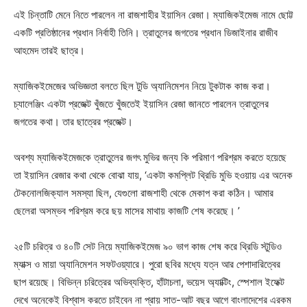
এই চিন্তাটি মেনে নিতে পারলেন না রাজশাহীর ইয়াসিন রেজা। ম্যাজিকইমেজ নামে ছোট্ট
একটি প্রতিষ্ঠানের প্রধান নির্বাহী তিনি। ত্রাতুলের জগতের প্রধান ডিজাইনার রাজীব
আহমেদ তারই ছাত্র।
ম্যাজিকইমেজের অভিজ্ঞতা বলতে ছিল টুডি অ্যানিমেশন নিয়ে টুকটাক কাজ করা।
চ্যালেঞ্জিং একটা প্রজেক্ট খুঁজতে খুঁজতেই ইয়াসিন রেজা জানতে পারলেন ত্রাতুলের
জগতের কথা। তার ছাত্রের প্রজেক্ট।
অবশ্য ম্যাজিকইমেজকে
ত্রাতুলের জগৎ মুভির
জন্য কি পরিমাণ পরিশ্রম করতে হয়েছে
তা ইয়াসিন রেজার কথা থেকে বোঝা যায়, ‘একটা কমপ্লিট থ্রিডি মুভি হওয়ায় এর অনেক
টেকনোলজিক্যাল সমস্যা ছিল, যেগুলো রাজশাহী থেকে মেকাপ করা কঠিন। আমার
Champs21
ছেলেরা অসম্ভব পরিশ্রম করে ছয় মাসের মাথায় কাজটি শেষ করেছে। ’
২৫টি চরিত্র ও ৪০টি সেট নিয়ে ম্যাজিকইমেজ ৯০ ভাগ কাজ শেষ করে থ্রিডি স্টুডিও
ম্যাক্স ও মায়া অ্যানিমেশন সফটওয়্যারে। পুরো ছবির মধ্যে যত্ন আর পেশাদারিত্বের
ছাপ রয়েছে। বিভিন্ন চরিত্রের অভিব্যক্তি, হাঁটাচলা, ভয়েস অ্যাক্টিং, স্পেশাল ইফেক্ট
দেখে অনেকেই বিশ্বাস করতে চাইবেন না প্রায় সাত-আট বছর আগে বাংলাদেশের এরকম