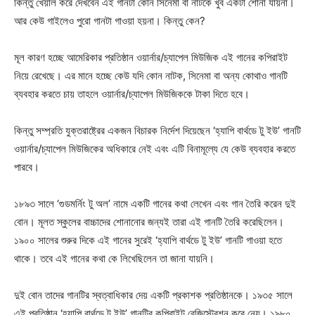
কিন্তু খেয়াল করে দেখবেন এই গানটা কোন সিনেমা বা নাটকে খুব একটা শোনা যায়না।
আর কেউ গাইলেও পুরো গানটা গাওয়া হয়না। কিন্তু কেন?
মূল কারণ হচ্ছে আমেরিকার প্রতিষ্ঠান ওয়ার্নার/চ্যাপেল মিউজিক এই গানের কপিরাইট
নিয়ে রেখেছে। এর মানে হচ্ছে কেউ যদি কোন নাটক, সিনেমা বা অন্য কোথাও গানটি
ব্যবহার করতে চায় তাহলে ওয়ার্নার/চ্যাপেল মিউজিককে টাকা দিতে হবে।
কিন্তু সম্প্রতি যুক্তরাষ্ট্রের একজন বিচারক নির্দেশ দিয়েছেন ‘হ্যাপি বার্থডে টু ইউ’ গানটি
ওয়ার্নার/চ্যাপেল মিউজিকের অধিকারে নেই এবং এটি বিনামূল্যে যে কেউ ব্যবহার করতে
পারবে।
১৮৯৩ সালে ‘গুডমর্নিং টু অল’ নামে একটি গানের কথা লেখেন এবং গান তৈরি করেন দুই
বোন। মূলত স্কুলের বাচ্চাদের শোনানোর জন্যই তারা এই গানটি তৈরি করেছিলেন।
১৯০০ সালের শুরুর দিকে এই গানের সুরেই ‘হ্যাপি বার্থডে টু ইউ’ গানটি গাওয়া হতে
থাকে। তবে এই গানের কথা কে লিখেছিলেন তা জানা যায়নি।
দুই বোন তাদের গানটির স্বত্বাধিকার দেয় একটি প্রকাশক প্রতিষ্ঠানকে। ১৯৩৫ সালে
এই প্রতিষ্ঠান ‘হ্যাপি বার্থডে টু ইউ’ গানটির কপিরাইট রেজিস্ট্রেশন করে নেয়। ১৯৮০