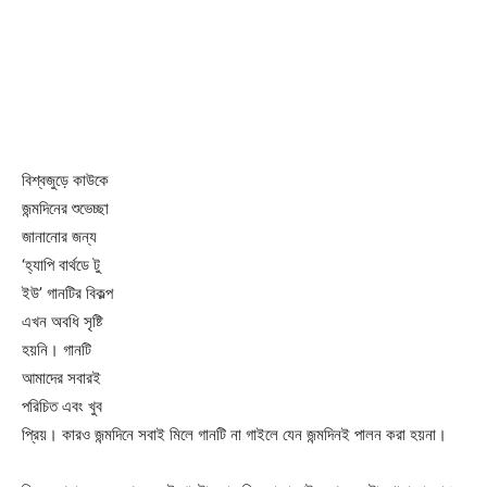
বিশ্বজুড়ে কাউকে
জন্মদিনের শুভেচ্ছা
জানানোর জন্য
‘হ্যাপি বার্থডে টু
ইউ’ গানটির বিকল্প
এখন অবধি সৃষ্টি
হয়নি। গানটি
আমাদের সবারই
পরিচিত এবং খুব
প্রিয়। কারও জন্মদিনে সবাই মিলে গানটি না গাইলে যেন জন্মদিনই পালন করা হয়না।