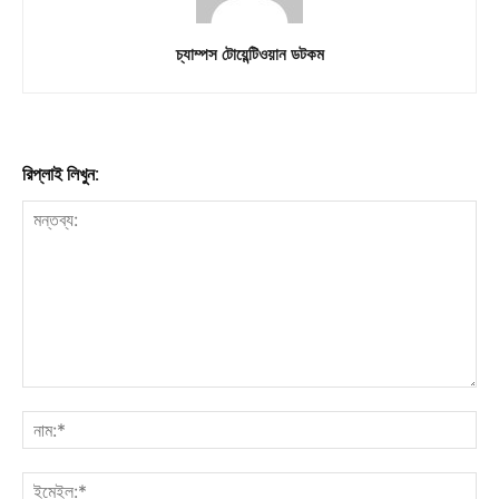
চ্যাম্পস টোয়েন্টিওয়ান ডটকম
রিপ্লাই লিখুন: