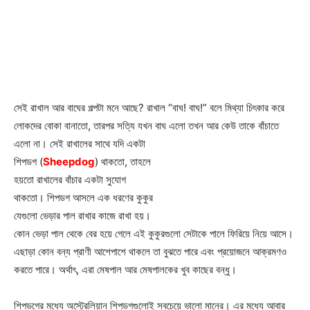
সেই রাখাল আর বাঘের গল্পটা মনে আছে? রাখাল “বাঘ! বাঘ!” বলে মিথ্যা চিৎকার করে
লোকদের বোকা বানাতো, তারপর সত্যি যখন বাঘ এলো তখন আর
কেউ তাকে বাঁচাতে
এলো না। সেই রাখালের সাথে যদি একটা
শিপডগ (
Sheepdog
) থাকতো, তাহলে
হয়তো রাখালের বাঁচার একটা সুযোগ
থাকতো। শিপডগ আসলে এক ধরণের কুকুর
যেগুলো ভেড়ার পাল রাখার কাজে রাখা হয়।
কোন ভেড়া পাল থেকে বের হয়ে গেলে এই কুকুরগুলো সেটাকে পালে ফিরিয়ে নিয়ে আসে।
এছাড়া কোন বন্য প্রাণী আশেপাশে থাকলে তা বুঝতে পারে এবং প্রয়োজনে আক্রমণও
করতে পারে। অর্থাৎ, এরা মেষপাল আর মেষপালকের খুব কাছের বন্ধু।
শিপডগের মধ্যে অস্ট্রেলিয়ান শিপডগগুলোই সবচেয়ে ভালো মানের। এর মধ্যে আবার