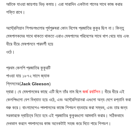
আটকে যাওয়া জায়গায় ভিড় কমায়। এরা সারাদিন একটানা পালের সাথে কাজ করার
শক্তি রাখে।
অস্ট্রেলিয়ান শিপডগগুলোর পূর্বপুরুষরা কোন বিশেষ প্রজাতির কুকুর ছিল না। কিন্তু
মেষপালকদের সাথে থাকতে থাকতে এরাও মেষপালের পরিবেশের সাথে
খাপ খেয়ে যায় এবং
ধীরে ধীরে মেষপালনে পারদর্শী হয়ে
ওঠে।
প্রথম কেলপি প্রজাতির কুকুরটি
পাওয়া যায় ১৮৭২ সালে জ্যাক
গ্লিসনের(
Jack Gleeson
)
দ্বারা। যে মেষপালকের কাছে এটি ছিল তাঁর নাম ছিল
জর্জ রবার্টসন
। ধীরে ধীরে এই
কেলপিগুলো বেশ বিখ্যাত হয়ে ওঠে, এবং অস্ট্রেলিয়ানরা এগুলো অন্য দেশে রপ্তানি করা
শুরু করে। বাংলাদেশেও পশুপালনের কাজে শিপডগ ব্যবহার করা সম্ভব, এবং তার জন্য
সরকারকে দ্বায়িত্ব নিতে হবে এই প্রজাতির কুকুরগুলো আমদানি করার। সঠিকভাবে
দেখভাল করলে পশুপালনের কাজ অনেকটাই সহজ করে দিতে পারে শিপডগ।