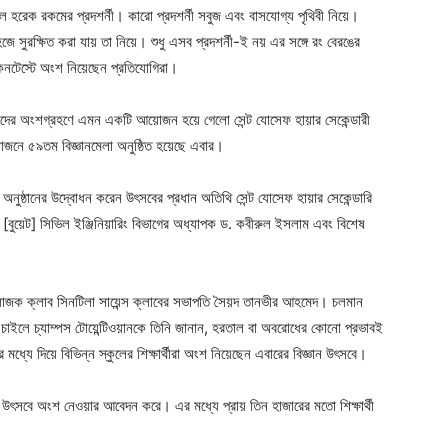
 হরেক রকমের প্রদশর্নী। কারো প্রদশর্নী সবুজ এবং বাসযোগ্য পৃথিবী নিয়ে।
ে সুরক্ষিত করা যায় তা নিয়ে। শুধু এসব প্রদশর্নী-ই নয় এর সঙ্গে রং বেরঙের
ম কনটেস্টে অংশ নিয়েছেন প্রতিযোগিরা।
্ষার্থীদের অংশগ্রহণে এমন একটি আয়োজন হয়ে গেলো সেন্ট যোসেফ হায়ার সেকেন্ডারী
য়োজনে ৫৯তম বিজ্ঞানমেলা অনুষ্ঠিত হয়েছে এবার।
 অনুষ্ঠানের উদ্বোধন করেন উৎসবের প্রধান অতিথি সেন্ট যোসেফ হায়ার সেকেন্ডারি
য়ের [বুয়েট] সিভিল ইঞ্জিনিয়ারিং বিভাগের অধ্যাপক ড. কবীরুল ইসলাম এবং বিশেষ
জক ক্লাব সিনটিলা সায়েন্স ক্লাবের সভাপতি সৈয়দ তানভীর আহমেদ। চলমান
ইলে চ্যাম্পস টোয়েন্টিওয়ানকে তিনি জানান, হরতাল বা অবরোধের কোনো প্রভাবই
ে দিয়ে বিভিন্ন স্কুলের শিক্ষার্থীরা অংশ নিয়েছেন এবারের বিজ্ঞান উৎসবে।
জ্ঞান উৎসবে অংশ নেওয়ার আবেদন করে। এর মধ্যে প্রায় তিন হাজারের মতো শিক্ষার্থী