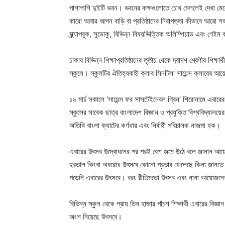
পাশাপাশি দুইটি ভবন। ভবনের কক্ষগুলোতে চোখ মেললেই দেখা মেলে
কারো আবার আপন বাড়ি বা প্রতিষ্ঠানের নিরাপত্তা কীভাবে আরো সহজ
স্ক্র্যাপবুক, সুডোকু, বিভিন্ন বিষয়ভিত্তিক অলিম্পিয়াড এবং গেই
ঢাকার বিভিন্ন শিক্ষাপ্রতিষ্ঠানের তৃতীয় থেকে দ্বাদশ শ্রেণীর শিক
স্কুলে। স্কুলটির ঐতিহ্যবাহী ক্লাব সিনটিলা সায়েন্স ক্লাবের আ
১৯ মার্চ সকালে ‘সায়েন্স ফর সাসটেইনেবল গ্রিন’ শিরোনামে এবারের
স্কুলের সাবেক ছাত্র বাংলাদেশ বিজ্ঞান ও প্রযুক্তি বিশ্ববিদ্যাল
অতিথি বাংলা ক্যাটের কর্ণধার এবং নির্বাহী পরিচালক নাজমা হক।
এবারের উৎসব উদ্বোধনের পর পরই বেশ জমে উঠে বলে জানান আয়ো
হরতাল কিংবা অবরোধ উৎসবে কোনো প্রভাব ফেলেছে কিনা জানতে চা
পড়েনি এবারের উৎসবে। বরং রীতিমতো উৎসব এবং নানা আয়োজনের মধ্য
বিভিন্ন স্কুল থেকে প্রায় তিন হাজার পাঁচশ শিক্ষার্থী এবারের বি
অংশ নিয়েছে উৎসবে।