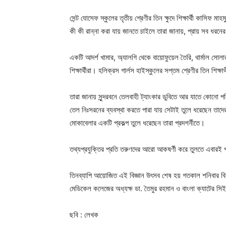
সেন্ট যোসেফ স্কুলের তৃতীয় শ্রেণীর তিন ক্ষুদে শিক্ষার্থী কাসি
কী কী রান্না করা যায় জানতে চাইলে তারা জানায়, প্রায় সব ধরনে
একটি আদর্শ খামার, অ্যালগি থেকে বায়োফুয়েল তৈরি, থার্মাল সোলার 
শিক্ষার্থীরা। হলিক্রস গার্লস হাইস্কুলের সপ্তম শ্রেণীর তিন শিক্ষার্
তারা জানায় সুন্দরবনে তেলবাহী ট্যাংকার ডুবিতে আর যাতে কোনো পর
তেল নিঃসরনের ব্যবস্থা করতে পারা যায় সেটাই তুলে ধরেছেন তাদে
মোকাবেলার একটি প্রকল্প তুলে ধরেছেন তারা প্রদশর্নীতে।
Champ
তথ্যপ্রযুক্তির প্রতি তরুণদের আরো আকষর্ণী করে তুলতে এবারই
তিনব্যাপি আয়োজিত এই বিজ্ঞান উৎসব শেষ হয় গতকাল শনিবার বিক
মেডিকেল কলেজের অধ্যক্ষ ডা. তৈমুর রহমান
ও
বাংলা
ক্যাটের স
ছবি : লেখক