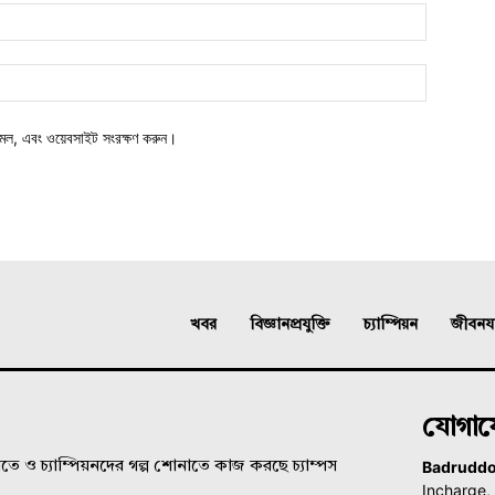
মেল, এবং ওয়েবসাইট সংরক্ষণ করুন।
খবর
বিজ্ঞানপ্রযুক্তি
চ্যাম্পিয়ন
জীবনযাত
যোগা
Badrudd
ে ও চ্যাম্পিয়নদের গল্প শোনাতে কাজ করছে চ্যাম্পস
Incharge