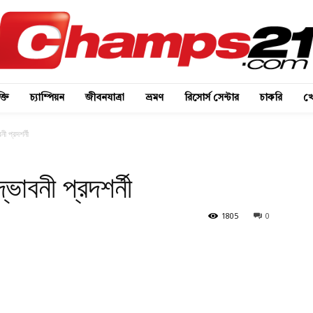
্তি
চ্যাম্পিয়ন
জীবনযাত্রা
ভ্রমণ
রিসোর্স সেন্টার
চাকরি
খে
ী প্রদশর্নী
ভাবনী প্রদশর্নী
1805
0