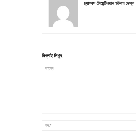
চ্যাম্পস টোয়েন্টিওয়ান ডটকম ডেস্ক
রিপ্লাই লিখুন: