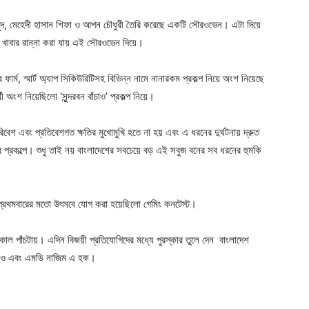
ফ মাহমুদ, মেহেদী হাসান শিফা ও আপন চৌধুরী তৈরি করেছে একটি সৌরওভেন। এটা দিয়ে
র খাবার রান্না করা যায় এই সৌরওভেন দিয়ে।
ফার্ম, স্মার্ট অ্যাপ সিকিউরিটিসহ বিভিন্ন নামে নানারকম প্রকল্প নিয়ে অংশ নিয়েছে
থী অংশ নিয়েছিলো ‘সুন্দরবন বাঁচাও’ প্রকল্প নিয়ে।
িবেশ এবং প্রতিবেশগত ক্ষতির মুখোমুখি হতে না হয় এবং এ ধরনের দুর্ঘটনায় দ্রুত
র প্রকল্পে। শুধু তাই নয় বাংলাদেশের সবচেয়ে বড় এই সবুজ বনের সব ধরনের হুমকি
Company
s21
 প্রথমবারের মতো উৎসবে যোগ করা হয়েছিলো গেমিং কনটেস্ট।
About
Contact us
াল পাঁচটায়। এদিন বিজয়ী প্রতিযোগিদের মধ্যে পুরস্কার তুলে দেন
বাংলাদেশ
Subscription Plans
িইও এবং এমডি নাজিম এ হক।
My account