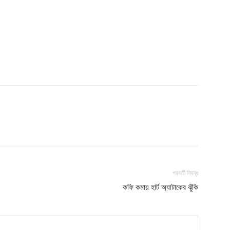
পরবর্তী নিবন্ধ
কফি কমায় হার্ট অ্যাটাকের ঝুঁকি