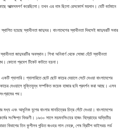
ীর কাছে আত্মসমপর্ণ করেছিলো। তখন এর নাম ছিলো রেসকোর্স ময়দান। যেটি বর্তমানে
ই স্থাপিত হয়েছে স্বাধীনতা জাদুঘর। বাংলাদেশের স্বাধীনতা দিবসেই জাদুঘরটি সবার
 স্বাধীনতা জাদুঘরটির অবস্থান। শিখা অনিবার্ণ থেকে সোজা হেঁটে স্বাধীনতা
শ পথ। কোনো প্রবেশ টিকেট কাটতে হয়না।
ল একটি গ্যালারি। গ্যালারিতে ছোট ছোট কাচের দেয়ালে সেটে দেওয়া বাংলাদেশের
 কাচের দেওয়ালে মুক্তিযুদ্ধ সর্ম্পকিত কয়েক হাজার ছবি প্রদর্শন করা আছে। এসব
 সংগ্রামের পথ।
র মধ্য এবং আধুনিক যুগের বাংলার মানচিত্রের চিত্র সেঁটে দেওয়া। বাংলাদেশের
কর্মের সংক্ষিপ্ত বিবরণী। ১৯৩০ সালে ময়মনসিংহের হাজং বিদ্রোহের অদ্বিতীয়
 ভারত বিভাগের তিন কুশীলব পন্ডিত জওহর লাল নেহরু, শেষ ব্রিটিশ ভাইসরয় লর্ড