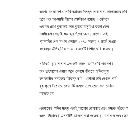
এরপর বাংলাদেশ ও পাকিস্তানের বৈষম্য ঘিরে নানা আন্দোলনের ছবি
তুলে ধরে আওয়ামী লীগের পোস্টারও রয়েছে। সেটাতে
একবার চোখ বুলালেই আর বুঝতে অসুবিধা হয়না কেন
স্বাধীনতার লড়াই শুরু হয়েছিলো ১৯৭১ সালে। এই
গ্যালারির শেষ মাথায় দেয়ালে ১৯৭১ সালের ৭ মার্চে দেওয়া
বঙ্গবন্ধুর ঐতিহাসিক ভাষণের একটি বিশাল ছবি রয়েছে।
খানিকটা ঘুরে সামনে এগুলেই আলো অাঁধারি পরিবেশ।
তার দুইপাশের দেয়াল জুড়ে ফ্রেমে বাঁধানো মুক্তিযুদ্ধ
চলাকালীন সময়কার বিভিন্ন ছবি। কোনো ছবি দেখলে গর্বে
বুক ফুলে উঠে তো কোনোটি দেখলে চোখ ঠেলে জল বেরিয়ে
আসতে চায়।
এরপাশেই পানির মধ্যে একটু আলোর রোশনাই দেখে চমকে উঠতে পার
এলো কীভাবে। এমনটাই আসলে করা হয়েছে। দেখে মনে হবে যেনো 
Champ