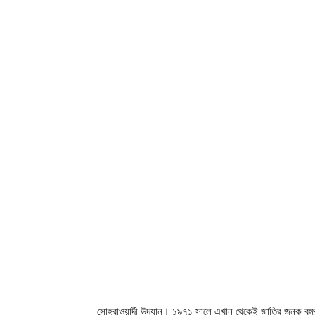
সোহরাওয়ার্দী উদ্যান। ১৯৭১ সালে এখান থেকেই জাতির জনক বঙ্গব