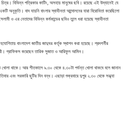
About
চিত্র। বিভিন্ন পত্রিকার কাটিং, অসহায় মানুষের ছবি। রয়েছে এই উদ্যানেই যে
একটি অনুকৃতি। বাদ যায়নি বাংলার স্বাধীনতা আন্দোলনের যারা বিরোধিতা করেছিলো
Contact us
সলামী ও এর নেতাদের বিভিন্ন কর্মকান্ডের ছবিও তুলে ধরা হয়েছে স্বাধীনতা
Subscription Plans
My account
র সহযোগিতায় বাংলাদেশ জাতীয় জাদুঘর কর্তৃক স্থাপন করা হয়েছে। প্রদশর্নীর
ৌধুরী। গ্রাফিকস করেছেন তারিক সুজাত ও আরিফুল আমিন।
্ত খোলা থাকে। আর শীতকালে ৯.৩০ থেকে ৪.৩০টা পর্যন্ত খোলা থাকবে বলে জানান
িবার এবং সরকারি ছুটির দিন বন্ধ। এছাড়া শুক্রবারে দুপুর ২.৩০ থেকে সন্ধ্যা