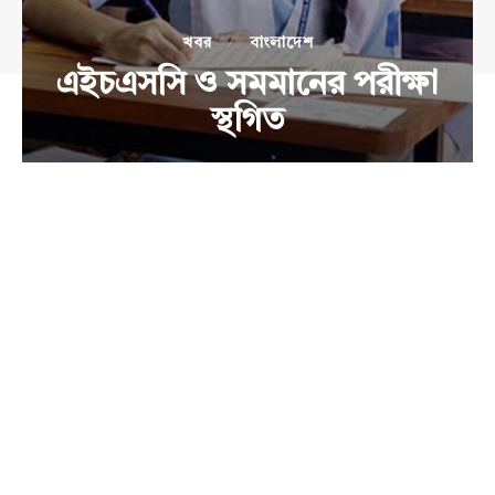
খবর
বাংলাদেশ
এইচএসসি ও সমমানের পরীক্ষা
স্থগিত