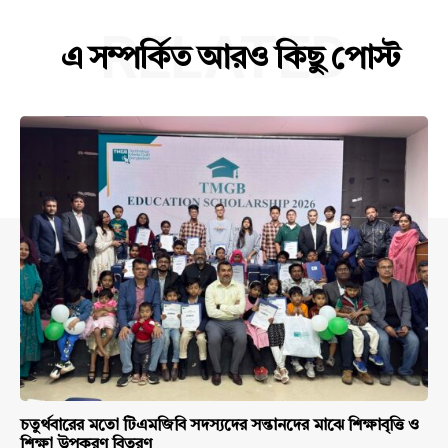
RELATED
এ সম্পর্কিত আরও কিছু পোস্ট
চতুর্থবারের মতো টিএমজিবি সদস্যদের সন্তানদের মাঝে শিক্ষাবৃত্তি ও
শিক্ষা উপকরণ বিতরণ