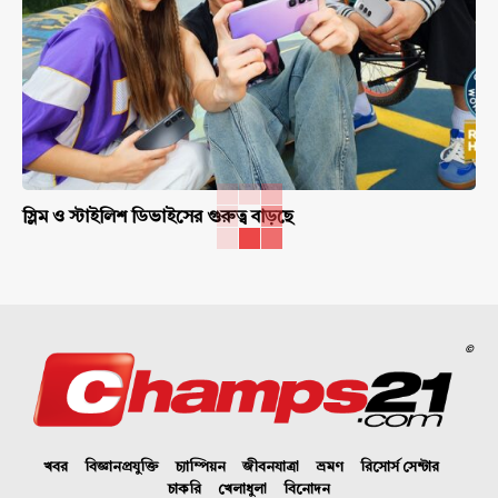
স্লিম ও স্টাইলিশ ডিভাইসের গুরুত্ব বাড়ছে
©
খবর
বিজ্ঞানপ্রযুক্তি
চ্যাম্পিয়ন
জীবনযাত্রা
ভ্রমণ
রিসোর্স সেন্টার
চাকরি
খেলাধুলা
বিনোদন