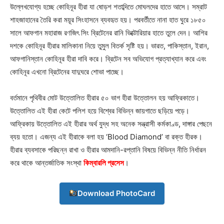
উল্লেখযোগ্য হচ্ছে কোহিনূর হীরা যা ষোড়শ শতাব্দিতে মোঘলদের হাতে আসে। সম্রাট
শাহজাহানের তৈরি করা ময়ূর সিংহাসনে ব্যবহৃত হয়। পরবর্তীতে নানা হাত ঘুরে ১৮৫০
সালে আফগান মহারাজ রণজিৎ সিং ব্রিটেনের রানি ভিক্টোরিয়ার হাতে তুলে দেন। আশির
দশকে কোহিনূর হীরার মালিকানা নিয়ে তুমুল বিতর্ক সৃষ্টি হয়। ভারত, পাকিস্তান, ইরান,
আফগানিস্তান কোহিনূর হীরা দাবি করে। ব্রিটেন সব অভিযোগ প্রত্যাখ্যান করে এবং
কোহিনূর এখনো ব্রিটেনের যাদুঘরে শোভা পাচ্ছে।
বর্তমানে পৃথিবীর মোট উত্তোলিত হীরার ৫০ ভাগ হীরা উত্তোলন হয় আফ্রিকাতে।
উত্তোলিত এই হীরা কেটে পলিশ হয়ে বিশ্বের বিভিন্ন জায়গাতে ছড়িয়ে পড়ে।
আফ্রিকায় উত্তোলিত এই হীরার অর্থ যুদ্ধ সহ অনেক সন্ত্রাসী কর্মকাণ্ড, দাঙ্গার পেছনে
ব্যয় হতো। এজন্য এই হীরাকে বলা হয় ‘Blood Diamond’ বা রক্ত হীরক।
হীরার ব্যবসাকে পরিছন্ন রাখা ও হীরার আমদানি-রপ্তানি বিষয়ে বিভিন্ন নীতি নির্ধারন
করে থাকে আন্তর্জাতিক সংস্থা
কিম্বারলি প্রসেস
।
Download PhotoCard
Champs21