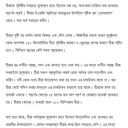
হীরাকে পৃথিবীর সবচেয়ে মূল্যবান রত্ন হিসেবে ধরা হয়, অলংকার তৈরিতে যার ব্যবহার
স্বর্ণের পরেই। হীরার ইংরেজি প্রতিশব্দ ডায়মন্ডের উৎপত্তি গ্রীক শব্দ ‘এ্যাডামাস’
থেকে। যার অর্থ সবচেয়ে কঠিন।
হীরার সৃষ্টি হয় কার্বন নামক বিশুদ্ধ এক মৌল থেকে। বিজ্ঞানীরা ধারণা করেন ভূপৃষ্ঠতল
থেকে কমপক্ষে ১৪০ কিলোমিটার নীচে পৃথিবীর আবরণ ও কেন্দ্রের চাপের কারণে হীরা গঠিত
হতে ১ বিলিয়ন বছরের বেশি সময় প্রয়োজন।
হীরার রঙ বর্ণহীন স্বচ্ছ, লাল এবং কালচে হতে দেখা যায়। এর মধ্যে বর্ণহীন স্বচ্ছ হীরা
সবচাইতে মূল্যবান। হীরা সকল প্রাকৃতিক পদার্থ থেকে অধিক তাপ সহনশীল এবং
কঠিন। খনী থেকে যখন হীরা উত্তোলন করা হয় তখন এর চাকচিক্য থাকে না। বরং
হীরা কেটে পলিশ করার মাধ্যমে এর চাকচিক্য বাড়ানো হয়ে থাকে। হীরাকে মাপা হয়
ক্যারট এককে। স্বর্ণের ক্ষেত্রে ২৪ ভাগের কত ভাগ স্বর্ণ তা বোঝাতে ক্যারট ব্যবহৃত
হয়। হীরার ক্ষেত্রে ১ ক্যারট মানে ২০০ মিলিগ্রাম হীরা।
বলা হয়ে থাকে, হীরা সর্বপ্রথম মূল্যবান রত্ন হিসেবে উত্তোলিত এবং ব্যবহৃত হয়
ভারতীয় উপমহাদেশে। মোঘল সম্রাজ্যে হীরার কদর ছিল সবচেয়ে বেশি। এর মধ্যে