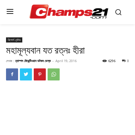
রিসোর্স সেন্টার
মহামূল্যবান যত রত্নঃ হীরা
লেখক :
চ্যাম্পস টোয়েন্টিওয়ান ডটকম ডেস্ক
-
April 19, 2016
6296
0