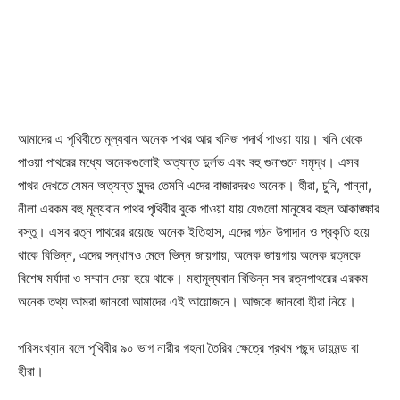
আমাদের এ পৃথিবীতে মূল্যবান অনেক পাথর আর খনিজ পদার্থ পাওয়া যায়। খনি থেকে
পাওয়া পাথরের মধ্যে অনেকগুলোই অত্যন্ত দুর্লভ এবং বহু গুনাগুনে সমৃদ্ধ। এসব
পাথর দেখতে যেমন অত্যন্ত সুন্দর তেমনি এদের বাজারদরও অনেক। হীরা, চুনি, পান্না,
নীলা এরকম বহু মূল্যবান পাথর পৃথিবীর বুকে পাওয়া যায় যেগুলো মানুষের বহুল আকাঙ্ক্ষার
বস্তু। এসব রত্ন পাথরের রয়েছে অনেক ইতিহাস, এদের গঠন উপাদান ও প্রকৃতি হয়ে
থাকে বিভিন্ন, এদের সন্ধানও মেলে ভিন্ন জায়গায়, অনেক জায়গায় অনেক রত্নকে
বিশেষ মর্যাদা ও সম্মান দেয়া হয়ে থাকে। মহামূল্যবান বিভিন্ন সব রত্নপাথরের এরকম
অনেক তথ্য আমরা জানবো আমাদের এই আয়োজনে। আজকে জানবো হীরা নিয়ে।
পরিসংখ্যান বলে পৃথিবীর ৯০ ভাগ নারীর গহনা তৈরির ক্ষেত্রে প্রথম পছন্দ ডায়মন্ড বা
হীরা।