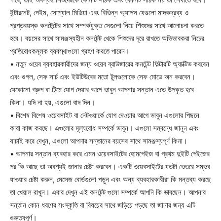
ইন্টারনেট, গেইম, সোশ্যাল মিডিয়া এবং বিভিন্ন অ্যাপস যেগুলো মাদকদ্রব্য ও
প্রপ্তবয়স্ক কনটেন্টের সাথে সম্পর্কযুক্ত সেগুলো নিয়ে শিশুদের সাথে আলোচনা করতে
হবে। বয়সের সাথে সামঞ্জস্যহীন কনটেন্ট থেকে শিশুদের দূরে রাখতে অভিভাবকরা নিচের
প্রতিরোধকমূলক ব্যবস্থাগুলো গ্রহণ করতে পারেন।
• নতুন ওয়েব ব্যবহারকারীদের জন্য ওয়েব ব্রাউজারের কনটেন্ট ফিল্টারটি অ্যাক্টিভ করবেন
এবং গুগল, সেফ সার্চ এবং ইউটিউবের মতো টুলগুলোকে সেফ মোডে অন করবেন।
যেকোনো গ্রুপ বা টিমে যোগ দেয়ার আগে ভাবুন আপনার সন্তান এতে উপকৃত হবে
কিনা। যদি না হয়, এগুলো বাদ দিন।
• বিশেষ বিশেষ ওয়েবসাইট বা নেটওয়ার্কে যোগ দেওয়ার আগে ভাবুন এগুলোর পিছনে
কারা কাজ করছে। এগুলোর মূল্যবোধ সম্পর্কে ভাবুন। এগুলো সম্বন্ধে জানুন এবং
যাচাই করে দেখুন, এগুলো আপনার সন্তানের বয়সের সাথে সামঞ্জস্যপূর্ণ কিনা।
• আপনার সন্তান ব্যবহার করে এমন ওয়েবসাইটের হোমপেইজ বা প্রথম দুইটি পেইজের
পর কি আছে তা অবশ্যই জানার চেষ্টা করবেন। একটি ওয়েবসাইটের যতটা ভেতরে সম্ভব
যাওয়ার চেষ্টা করুন, মেসেজ বোর্ডগুলো পড়ুন এবং অন্য ব্যবহারকারীরা কি মন্তব্য করছে
তা খেয়াল রাখুন। এবার দেখুন এই কনটেন্ট গুলো সম্পর্কে আপনি কি ভাবছেন। আপনার
সন্তান কোন ধরণের সংস্কৃতি বা বিষয়ের সাথে জড়িয়ে পড়ছে তা জানার জন্য এটি
গুরুত্বপূর্ণ।