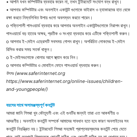
• আপনি যখন কম্পিউটার ব্যবহার করেন না, তখন ইন্টারনেটে সংযোগ বন্ধ রাখুন।
• আপনার কম্পিউটার এবং অনলাইন একাউন্ট গুলোকে ভাইরাস ও হ্যাকারদের হাত থেকে
Champs21
রক্ষা করতে নিম্নলিখিত উপায় গুলো অবলম্বন করতে পারেন।
o শক্তিশালী পাসওয়ার্ড ব্যবহার করে আপনার অনলাইন একাউন্টগুলোকে নিরাপদ রাখুন।
পাসওয়ার্ডে বড় হাতের অক্ষর, প্রতীক ও সংখ্যা ব্যবহার করে এটিকে শক্তিশালী করুন।
o আপনার ই-মেইল এড্রেসটি সবসময় গোপন রাখুন। অপরিচিত লোকদের ই-মেইল
রিসিভ করার সময় সতর্ক থাকুন।
o ই-মেইলগুলোকে খোলার আগে স্ক্যান করে নিন।
Company
o আপনার কম্পিউটার ও মোবাইল ফোনে পাসওয়ার্ড ব্যবহার করুন।
উৎসঃ (www.saferinternet.org
About
https://www.saferinternet.org/online-issues/children-
Contact us
and-youngpeople/)
Subscription Plans
My account
বয়সের সাথে অসামঞ্জস্যপূর্ণ কনটেন্ট
আমরা জানি শিশুরা খুব কৌতূহলী এবং এই গুনটির জন্যই তারা এত আকর্ষণীয় ও
আদরণীয়। অনলাইন কনটেন্ট সম্পর্কে আমাদের সাবধান হতে হবে কারণ অনলাইনের সব
Download PhotoCard
কনটেন্ট নিয়ন্ত্রিত নয়। ইন্টারনেটে শিশুরা সহজেই প্রাপ্তবয়স্কদের কনটেন্ট পেয়ে যেতে
পারে, তাই অবশ্যই শিশুদেরকে কোনটি সঠিক এবং কোনটি সঠিক নয় তা শেখাতে হবে।