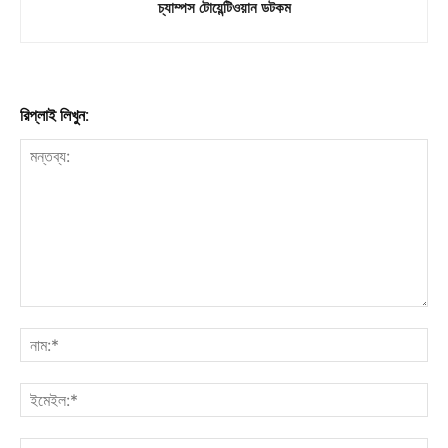
চ্যাম্পস টোয়েন্টিওয়ান ডটকম
রিপ্লাই লিখুন: