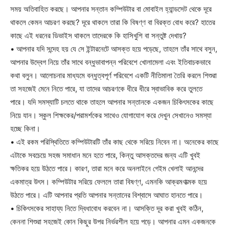
সময় অতিবাহিত করছে। আপনার সন্তান কম্পিউটার বা মোবাইল হ্যান্ডসেট থেকে দূরে
থাকলে কেমন আচরণ করছে? দূরে থাকলে তারা কি বিষণ্ণ বা বিরক্ত বোধ করে? হাতের
কাছে এই ধরনের ডিভাইস থাকলে তাদেরকে কি হাসিখুশি বা সন্তুষ্ট দেখায়?
• আপনার যদি সন্দেহ হয় যে সে ইন্টারনেটে আসক্ত হয়ে পড়েছে, তাহলে তাঁর সাথে বসুন,
আপনার উদ্বেগ নিয়ে তাঁর সাথে বন্ধুভাবাপন্ন পরিবেশে খোলামেলা এবং ইতিবাচকভাবে
কথা বলুন। আলোচনার মাধ্যমে বন্ধুত্বপূর্ণ পরিবেশে একটি নীতিমালা তৈরি করলে শিশুরা
তা সহজেই মেনে নিতে পারে, যা তাদের আচরণকে ধীরে ধীরে স্বাভাবিক করে তুলতে
পারে। যদি সমস্যাটি চলতে থাকে তাহলে আপনার সন্তানকে একজন চিকিৎসকের কাছে
নিয়ে যান। স্কুল শিক্ষকের/পরামর্শকের সাথেও যোগাযোগ করে দেখুন সেখানেও সমস্যা
হচ্ছে কিনা।
• এই রকম পরিস্থিতিতে কম্পিউটারটি তাঁর কাছ থেকে সরিয়ে নিবেন না। অনেকের কাছে
এটাকে সবচেয়ে সহজ সমাধান মনে হতে পারে, কিন্তু আসক্তদের জন্য এটি খুবই
ক্ষতিকর হয়ে উঠতে পারে। কারণ, তারা মনে করে অনলাইনে গেইম খেলাই আনন্দের
একমাত্র উৎস। কম্পিউটার সরিয়ে ফেললে তারা বিষণ্ণ, এমনকি আক্রমণাত্মক হয়ে
উঠতে পারে। এটি আপনার প্রতি আপনার সন্তানের বিশ্বাসে আঘাত হানতে পারে।
• চিকিৎসকের সাহায্য নিতে দ্বিধাবোধ করবেন না। আসক্তি দূর করা খুবই কঠিন,
কেননা শিশুরা সহজেই কোন কিছুর উপর নির্ভরশীল হয়ে পড়ে। আপনার এমন একজনকে