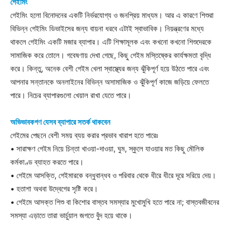
গেইমিং
গেইমিং হলো বিনোদনের একটি নির্ভরযোগ্য ও জনপ্রিয় মাধ্যম। আর এ কারণে শিশুরা
বিভিন্ন গেইমিং ডিভাইসের জন্য বায়না ধরবে এটাই স্বাভাবিক। নিয়ন্ত্রণের মধ্যে
থাকলে গেইমিং একটি মজার ব্যাপার। এটি শিক্ষামূলক এবং কখনো কখনো শিশুদেরকে
সামাজিক করে তোলে। গবেষণায় দেখা গেছে, কিছু গেইম মস্তিষ্কের কার্যক্ষমতা বৃদ্ধি
করে। কিন্তু, অনেক বেশী গেইম খেলা স্বাস্থ্যের জন্য ঝুঁকিপূর্ণ হয়ে উঠতে পারে এবং
আপনার সন্তানকে অনলাইনের বিভিন্ন অসামাজিক ও ঝুঁকিপূর্ণ কাজে জড়িয়ে ফেলতে
পারে। নিচের ব্যাপারগুলো খেয়াল রাখা যেতে পারে।
অভিভাবকগণ যেসব ব্যাপারে সতর্ক থাকবেন
গেইমের পেছনে বেশী সময় ব্যয় করার প্রভাব খারাপ হতে পারেঃ
• সারাক্ষণ গেইম নিয়ে চিন্তা খাওয়া-দাওয়া, ঘুম, স্কুলে যাওয়ার মত কিছু মৌলিক
কর্মকাণ্ড ব্যাহত করতে পারে।
• গেইমে আসক্তি, গেইমারকে বন্ধুবান্ধব ও পরিবার থেকে ধীরে ধীরে দূরে সরিয়ে দেয়।
• হতাশা অথবা উদ্বেগের সৃষ্টি করে।
• গেইমে আসক্ত শিশু বা কিশোর বাস্তব সমস্যার মুখোমুখি হতে পারে না; বাস্তবজীবনের
সমস্যা এড়াতে তারা ভার্চুয়াল জগতে বুঁদ হয়ে থাকে।