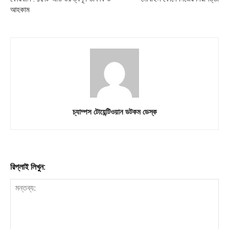
আহকাম
চ্যাম্পস টোয়েন্টিওয়ান ডটকম ডেস্ক
রিপ্লাই লিখুন: