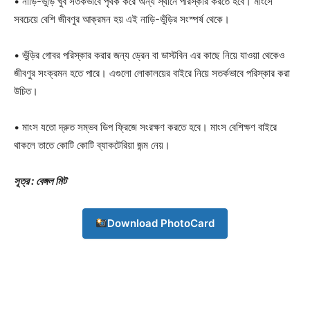
• নাড়ি-ভুঁড়ি খুব সতর্কভাবে পৃথক করে অন্য স্থানে পরিস্কার করতে হবে। মাংসে
সবচেয়ে বেশি জীবণুর আক্রমন হয় এই নাড়ি-ভুঁড়ির সংস্পর্ষ থেকে।
• ভুঁড়ির গোবর পরিস্কার করার জন্য ড্রেন বা ডাস্টবিন এর কাছে নিয়ে যাওয়া থেকেও
Company
জীবণুর সংক্রমন হতে পারে। এগুলো লোকালয়ের বাইরে নিয়ে সতর্কভাবে পরিস্কার করা
উচিত।
About
Contact us
• মাংস যতো দ্রুত সম্ভব ডিপ ফ্রিজে সংরক্ষণ করতে হবে। মাংস বেশিক্ষণ বাইরে
Subscription Plans
থাকলে তাতে কোটি কোটি ব্যাকটেরিয়া জন্ম নেয়।
My account
সূত্র : বেঙ্গল মিট
Download PhotoCard
Download PhotoCard