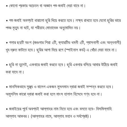
• কোনো প্রকার অচেতন বা অজ্ঞান পশু জবাই দেয়া যাবে না।
• পশু জবাই অবশ্যই ধারালো ছুরি দিয়ে করতে হবে। লক্ষ্য রাখতে হবে যেনো ছুরির ভারে
পশুর মৃত্যু না ঘটে, যা শরীয়াহ মোতাবেক অনুমোদিত নয়।
• গলার ছয়টি অংশ (জগুলার শিরা ২টি, ক্যারটিড ধমনী ২টি, শ্বাসনালী এবং অন্ননালী)
খুব দ্রুত কাটতে হবে। ছুরির আগা দিয়ে রগে (স্পাইনাল কর্ড) এ খোঁচা দেয়া যাবে না।
• ছুরি না তুলেই, একবারে জবাই করতে হবে। ছুরি একবার বসিয়ে আবার উঠিয়ে জবাই
করা যাবে না।
• মানসিকভাবে সুস্থ্য ও বালেগ একজন মুসলমান দ্বারা জবাই সম্পন্ন করতে হবে।
অমুসলিম কারো দ্বারা জবাই করা হলে মাংস হালাল হিসেবে গণ্য হবে না।
• জবাইয়ের পূর্বে অবশ্যই আল্লাহর নাম নিতে হবে এবং বলতে হবে- বিসমিল্লাহি
আল্লাহ আকবর। (আল্লাহর নামে, আল্লাহ মহান ও সর্বশ্রেষ্ঠ)।