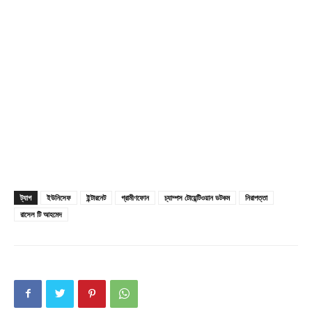
Company
About
Contact us
Subscription Plans
My account
ট্যাগ
ইউনিসেফ
ইন্টারনেট
গ্রামীণফোন
চ্যাম্পস টোয়েন্টিওয়ান ডটকম
নিরাপত্তা
রাসেল টি আহমেদ
Download PhotoCard