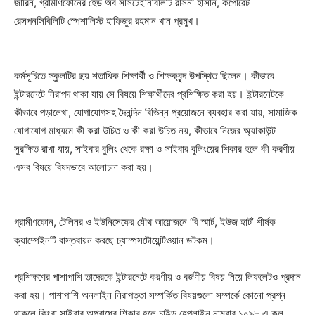
জারিন, গ্রামীণফোনের হেড অব সাসটেইনিবিলিটি রাসনা হাসান, কর্পোরেট
রেসপনসিবিলিটি স্পেশালিস্ট হাফিজুর রহমান খান প্রমুখ।
কর্মসূচিতে স্কুলটির ছয় শতাধিক শিক্ষার্থী ও শিক্ষকবৃন্দ উপস্থিত ছিলেন। কীভাবে
ইন্টারনেটে নিরাপদ থাকা যায় সে বিষয়ে শিক্ষার্থীদের প্রশিক্ষিত করা হয়। ইন্টারনেটকে
কীভাবে পড়ালেখা, যোগাযোগসহ দৈনন্দিন বিভিন্ন প্রয়োজনে ব্যবহার করা যায়, সামাজিক
যোগাযোগ মাধ্যমে কী করা উচিত ও কী করা উচিত নয়, কীভাবে নিজের অ্যাকাউন্ট
সুরক্ষিত রাখা যায়, সাইবার বুলিং থেকে রক্ষা ও সাইবার বুলিংয়ের শিকার হলে কী করণীয়
এসব বিষয়ে বিষদভাবে আলোচনা করা হয়।
গ্রামীণফোন, টেলিনর ও ইউনিসেফের যৌথ আয়োজনে ‘বি স্মার্ট, ইউজ হার্ট’ শীর্ষক
ক্যাম্পেইনটি বাস্তবায়ন করছে চ্যাম্পসটোয়েন্টিওয়ান ডটকম।
প্রশিক্ষণের পাশাপাশি তাদেরকে ইন্টারনেটে করণীয় ও বর্জণীয় বিষয় নিয়ে লিফলেটও প্রদান
করা হয়। পাশাপাশি অনলাইন নিরাপত্তা সম্পর্কিত বিষয়গুলো সম্পর্কে কোনো প্রশ্ন
থাকলে কিংবা সাইবার অপরাধের শিকার হলে চাইল্ড হেল্পলাইন নাম্বার ১০৯৮ এ কল