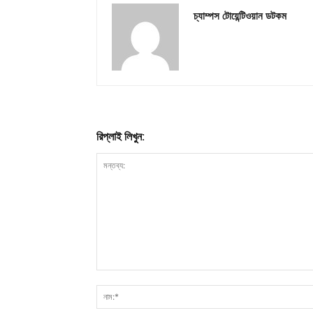
চ্যাম্পস টোয়েন্টিওয়ান ডটকম
রিপ্লাই লিখুন: