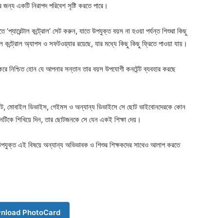
 জন্য একটি নিরাপদ পরিবেশ সৃষ্টি করতে পারে।
‘প্যারেন্টাল কন্ট্রোল’ সেট করুন, যাতে উপযুক্ত বয়স না হওয়া পর্যন্ত শিশুরা কিছু
টাল কন্ট্রোল অ্যাপস ও সফটওয়্যার রয়েছে, যার মধ্যে কিছু কিছু ফ্রিতে পাওয়া যায়।
 করে নিশ্চিত হোন যে আপনার সন্তান তার বয়স উপযোগী কনটেন্ট ব্যবহার করছে
ারনেট, মোবাইল ডিভাইস, গেইমস ও অন্যান্য ডিভাইসে সে ছোট ভাইবোনদেরকে কোন
Company
তানটিকে শিখিয়ে দিন, তার ছোটজনকে সে যেন একই শিক্ষা দেয়।
s21
About
ি উপযুক্ত এই বিষয়ে অন্যান্য অভিভাবক ও শিশুর শিক্ষকদের সাথেও আলাপ করতে
Contact us
Subscription Plans
My account
Download PhotoCard
nload PhotoCard