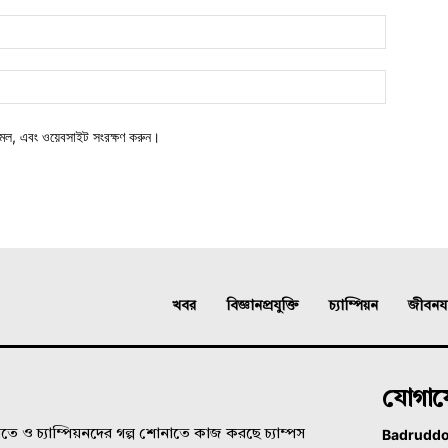
মেল, এবং ওয়েবসাইট সংরক্ষণ করুন।
খবর
বিজ্ঞানপ্রযুক্তি
চ্যাম্পিয়ন
জীবনযাত
যোগা
Badrudd
ে ও চ্যাম্পিয়নদের গল্প শোনাতে কাজ করছে চ্যাম্পস