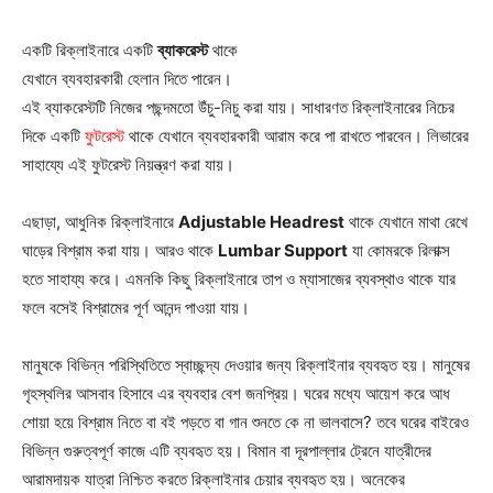
একটি রিক্লাইনারে একটি
ব্যাকরেস্ট
থাকে
যেখানে ব্যবহারকারী হেলান দিতে পারেন।
এই ব্যাকরেস্টটি নিজের পছন্দমতো উঁচু-নিচু করা যায়। সাধারণত রিক্লাইনারের নিচের
দিকে একটি
ফুটরেস্ট
থাকে যেখানে ব্যবহারকারী আরাম করে পা রাখতে পারবেন। লিভারের
সাহায্যে এই ফুটরেস্ট নিয়ন্ত্রণ করা যায়।
এছাড়া, আধুনিক রিক্লাইনারে
Adjustable Headrest
থাকে যেখানে মাথা রেখে
ঘাড়ের বিশ্রাম করা যায়। আরও থাকে
Lumbar Support
যা কোমরকে রিলাক্স
হতে সাহায্য করে। এমনকি কিছু রিক্লাইনারে তাপ ও ম্যাসাজের ব্যবস্থাও থাকে যার
ফলে বসেই বিশ্রামের পূর্ণ আনন্দ পাওয়া যায়।
মানুষকে বিভিন্ন পরিস্থিতিতে স্বাচ্ছন্দ্য দেওয়ার জন্য রিক্লাইনার ব্যবহৃত হয়। মানুষের
গৃহস্থলির আসবাব হিসাবে এর ব্যবহার বেশ জনপ্রিয়। ঘরের মধ্যে আয়েশ করে আধ
শোয়া হয়ে বিশ্রাম নিতে বা বই পড়তে বা গান শুনতে কে না ভালবাসে? তবে ঘরের বাইরেও
বিভিন্ন গুরুত্বপূর্ণ কাজে এটি ব্যবহৃত হয়। বিমান বা দূরপাল্লার ট্রেনে যাত্রীদের
আরামদায়ক যাত্রা নিশ্চিত করতে রিক্লাইনার চেয়ার ব্যবহৃত হয়। অনেকের