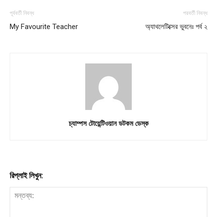
পূর্ববর্তী নিবন্ধ
পরবর্তী নিবন্ধ
My Favourite Teacher
অ্যাথলেটিক্সের ভুবনেঃ পর্ব ২
চ্যাম্পস টোয়েন্টিওয়ান ডটকম ডেস্ক
রিপ্লাই লিখুন: