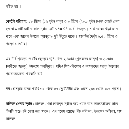
গঠিত হয় ।
কোর্টের পরিমাপ :
১৮ মিটার (৫৯ ফুট) লম্বা ও ৯ মিটার (২৯.৫ ফুট) চওড়া কোর্টে খেলা
হয় যা একটি নেট বা জাল দ্বারা দুটি ৯মি×৯মি অর্ধে বিভক্ত। মাঝ বরাবর খাড়া জাল
থাকে এবং জালের উপরের প্রান্ত ৮ ফুট উঁচুতে থাকে। জালটির দৈর্ঘ্য ৯.৫০ মিটার ও
প্রস্থ ১ মিটার।
এর শীর্ষ প্রান্ত কোর্টের কেন্দ্রের ভূমি থেকে ২.৪৩মি (পুরুষদের জন্যে) ও ২.২৪মি
(নারীদের জন্যে) উচ্চতায় অবস্থিত। যদিও শিশু-কিশোর ও বয়স্কদের জন্যে উচ্চতার
প্রয়োজনমতো পরিবর্তন ঘটে।
বল :
চামড়ার বলের পরিধি ৬৫ থেকে ৬৭ সেন্টিমিটার এবং ওজন ২৬০ থেকে ২৮০ গ্রাম।
ভলিবল খেলার স্থান :
ভলিবল খেলা বিভিন্ন স্থানে হয়ে থাকে তবে আন্তর্জাতিক ভাবে
তিনটি মাঠে এই খেলা হয়ে থাকে। এর মধ্যে রয়েছেঃ বীচ ভলিবল, ইনডোর ভলিবল, ঘাস
ভলিবল।