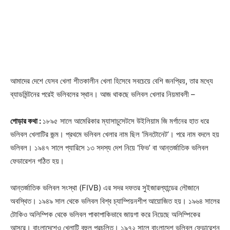
আমাদের দেশে যেসব খেলা শীতকালীন খেলা হিসেবে সবচেয়ে বেশি জনপ্রিয়, তার মধ্যে
ব্যাডমিন্টনের পরেই ভলিবলের স্থান। আজ থাকছে ভলিবল খেলার নিয়মাবলী –
গোড়ার কথা :
১৮৯৫ সালে আমেরিকার ম্যাসাচুসেটসে উইলিয়াম জি মর্গানের হাত ধরে
ভলিবল খেলাটির জন্ম। প্রথমে ভলিবল খেলার নাম ছিল ‘মিনটোনেট’। পরে নাম বদলে হয়
ভলিবল। ১৯৪৭ সালে প্যারিসে ১৩ সদস্য দেশ নিয়ে ‘ফিভ’ বা আন্তর্জাতিক ভলিবল
ফেডারেশন গঠিত হয়।
আন্তর্জাতিক ভলিবল সংস্থা (FIVB) এর সদর দফতর সুইজারল্যান্ডের লৌজানে
অবস্থিত। ১৯৪৯ সাল থেকে ভলিবল বিশ্ব চ্যাম্পিয়নশীপ আয়োজিত হয়। ১৯৬৪ সালের
টোকিও অলিম্পিক থেকে ভলিবল পাকাপাকিভাবে জায়গা করে নিয়েছে অলিম্পিকের
আসরে। বাংলাদেশেও খেলাটি বহুল প্রচলিত। ১৯৭২ সালে বাংলাদেশ ভলিবল ফেডারেশন