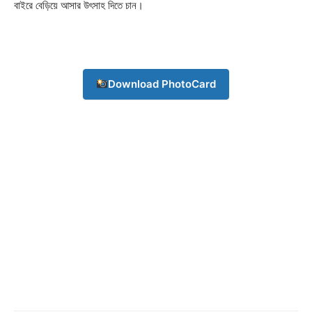
বাইরে বেড়িয়ে আসার উৎসাহ দিতে চান।
Champs21
Download PhotoCard
Company
About
Contact us
Subscription Plans
My account
Download PhotoCard