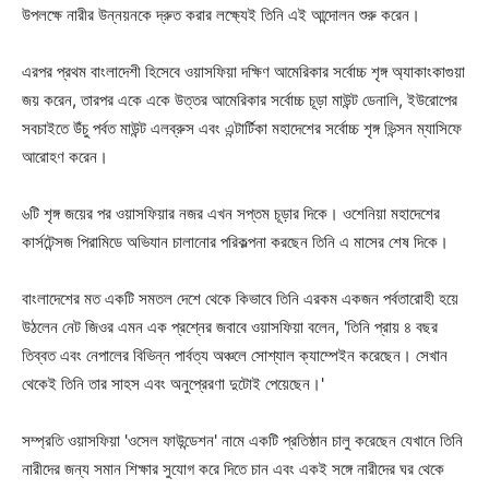
উপলক্ষে নারীর উন্নয়নকে দ্রুত করার লক্ষ্যেই তিনি এই আন্দোলন শুরু করেন।
এরপর প্রথম বাংলাদেশী হিসেবে ওয়াসফিয়া দক্ষিণ আমেরিকার সর্বোচ্চ শৃঙ্গ অ্যাকাংকাগুয়া
জয় করেন, তারপর একে একে উত্তর আমেরিকার সর্বোচ্চ চূড়া মাউন্ট ডেনালি, ইউরোপের
সবচাইতে উঁচু পর্বত মাউন্ট এলব্রুস এবং এন্টার্টিকা মহাদেশের সর্বোচ্চ শৃঙ্গ ভিন্সন ম্যাসিফে
আরোহণ করেন।
৬টি শৃঙ্গ জয়ের পর ওয়াসফিয়ার নজর এখন সপ্তম চূড়ার দিকে। ওশেনিয়া মহাদেশের
কার্সটেন্সজ পিরামিডে অভিযান চালানোর পরিকল্পনা করছেন তিনি এ মাসের শেষ দিকে।
বাংলাদেশের মত একটি সমতল দেশে থেকে কিভাবে তিনি এরকম একজন পর্বতারোহী হয়ে
উঠলেন নেট জিওর এমন এক প্রশ্নের জবাবে ওয়াসফিয়া বলেন, 'তিনি প্রায় ৪ বছর
তিব্বত এবং নেপালের বিভিন্ন পার্বত্য অঞ্চলে সোশ্যাল ক্যাম্পেইন করেছেন। সেখান
থেকেই তিনি তার সাহস এবং অনুপ্রেরণা দুটোই পেয়েছেন।'
সম্প্রতি ওয়াসফিয়া 'ওসেল ফাউন্ডেশন' নামে একটি প্রতিষ্ঠান চালু করেছেন যেখানে তিনি
নারীদের জন্য সমান শিক্ষার সুযোগ করে দিতে চান এবং একই সঙ্গে নারীদের ঘর থেকে